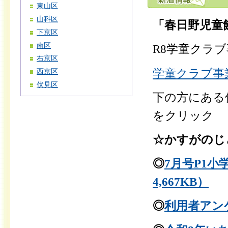
東山区
山科区
「春日野児童
下京区
南区
R8学童クラ
右京区
学童クラブ事
西京区
伏見区
下の方にある
をクリック
☆かすがのじ
◎
7月号P1小
4,667KB）
◎
利用者アンケ