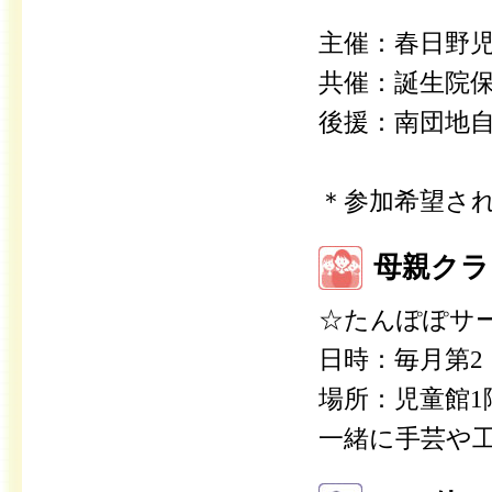
主催：春日野
共催：誕生院
後援：南団地
＊参加希望さ
母親クラ
☆たんぽぽサ
日時：毎月第2・
場所：児童館1
一緒に手芸や