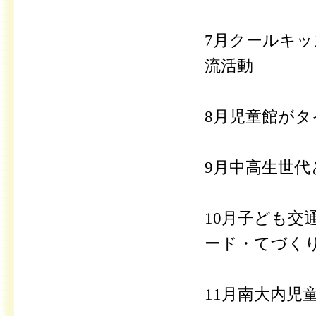
7月クールキ
流活動
8月児童館が
9月中高生世
10月子ども
ード・てづくり
11月南大内児