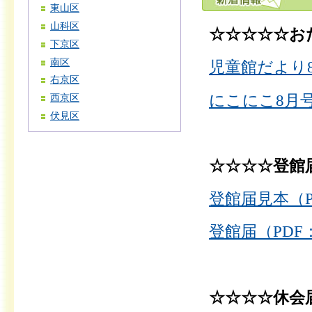
東山区
山科区
☆☆☆☆☆お
下京区
南区
児童館だより8月
右京区
にこにこ8月号（
西京区
伏見区
☆☆☆☆登館
登館届見本（PD
登館届（PDF：
☆☆☆☆休会