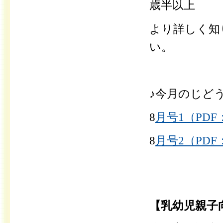
歳半以上
より詳しく知
い。
♪今月のじど
8
月号1（PDF：
8
月号2（PDF：
【乳幼児親子