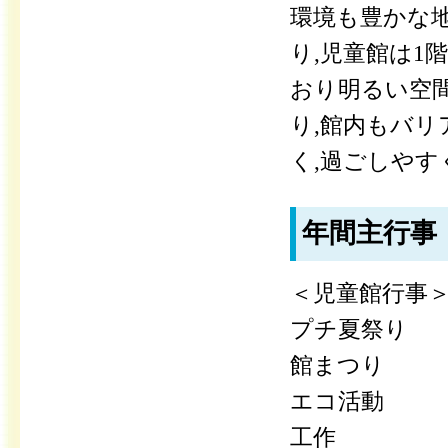
環境も豊かな
り,児童館は1
おり明るい空
り,館内もバ
く,過ごしや
年間主行事
＜児童館行事
プチ夏祭り
館まつり
エコ活動
工作