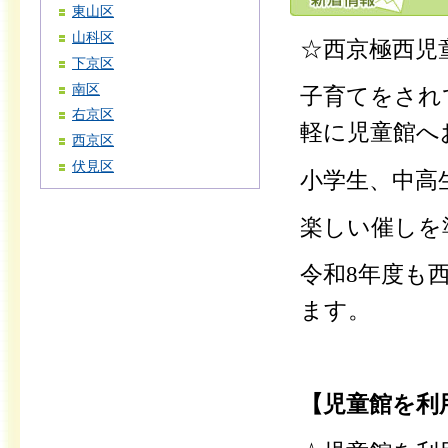
東山区
山科区
☆
西京極西児
下京区
南区
子育てをされ
右京区
軽に児童館へ
西京区
伏見区
小学生、中高
楽しい催しを
令和8年度も
ます。
【児童館を利