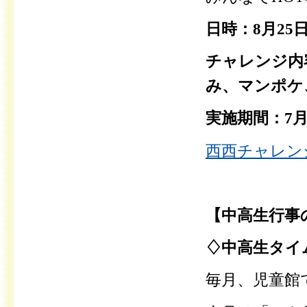
日時：8月25
チャレンジ内
み、マンポケ
実施期間：7月
西西チャレンジ
【中高生行事
♢中高生タイ
毎月、児童館