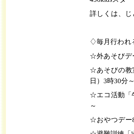
詳しくは、じ
♢毎月行われ
☆外あそびデー
☆あそびの教
日）3時30分
☆エコ活動「牛
～
☆おやつデー
☆避難訓練「出