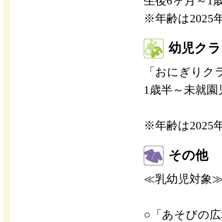
生後6ヶ月～1
※年齢は202
幼児クラ
「おにぎりクラ
1歳半～未就
※年齢は202
その他
≪乳幼児対象
○「あそびの広