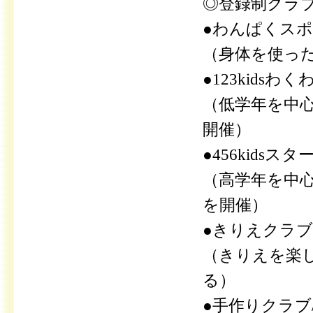
◎登録制クラ
●わんぱくスポ
（身体を使っ
●123kids
（低学年を中
開催）
●456kids
（高学年を中
を開催）
●きりえクラブ/
（きりえを楽
る）
●手作りクラブ/