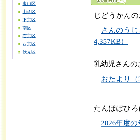
東山区
山科区
じどうかんの
下京区
南区
さんのうじど
右京区
4,357KB）
西京区
伏見区
乳幼児さんの
おたより（2
たんぽぽひろ
2026年度の