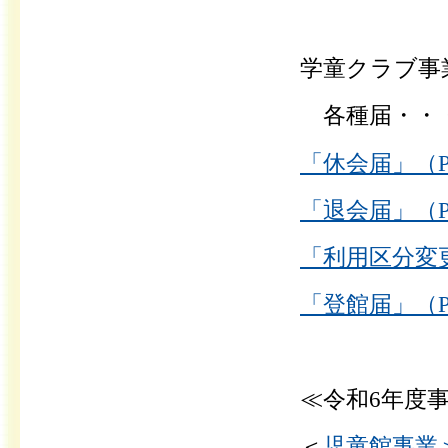
学童クラブ事
各種届・・・
「休会届」（P
「退会届」（P
「利用区分変更
「登館届」（P
≪令和6年度
＜
児童館事業