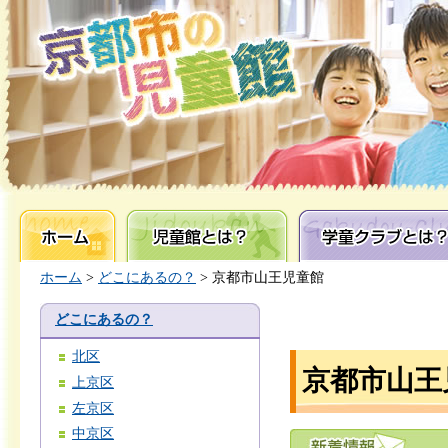
ホーム
児童館とは？
学童クラブとは？
ホーム
>
どこにあるの？
> 京都市山王児童館
どこにあるの？
北区
京都市山王
上京区
左京区
中京区