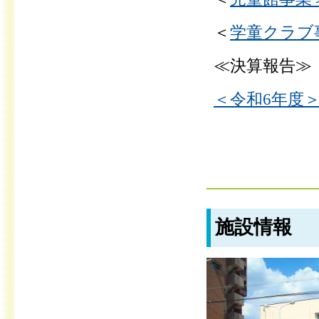
＜
学童クラブ事
≪決算報告≫
＜令和6年度＞（
施設情報