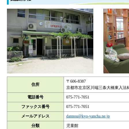
〒606-8387
住所
京都市左京区川端三条大橋東入法林
電話番号
075-771-7051
ファックス番号
075-771-7051
メールアドレス
dannou@kyo-yancha.ne.jp
分類
児童館