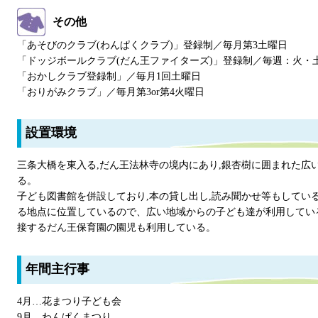
その他
「あそびのクラブ(わんぱくクラブ)」登録制／毎月第3土曜日
「ドッジボールクラブ(だん王ファイターズ)」登録制／毎週：火・
「おかしクラブ登録制」／毎月1回土曜日
「おりがみクラブ」／毎月第3or第4火曜日
設置環境
三条大橋を東入る,だん王法林寺の境内にあり,銀杏樹に囲まれた広
る。
子ども図書館を併設しており,本の貸し出し,読み聞かせ等もしてい
る地点に位置しているので、広い地域からの子ども達が利用してい
接するだん王保育園の園児も利用している。
年間主行事
4月…花まつり子ども会
9月…わんぱくまつり