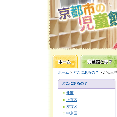
ホーム
児童館とは？
ホーム
>
どこにあるの？
> だん王
どこにあるの？
北区
上京区
左京区
中京区