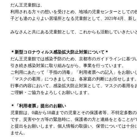
だん王児童館は、
利用される方々の想いを受けとめ、
地域の児童センターとしての
子ども達のよりよい居場所となる児童館として、
2021年4月、
みなさんと共にある児童館として、
これからも活動していきたい
＊新型コロナウィルス感染拡大防止対策について＊
だん王児童館では感染予防のため、京都市のガイドラインに基づ
引き続き感染対策に取り組みながら、事業を行っています。
ご利用にあたって「手指の消毒」「利用者票への記入」を
お願い
「マスクの着用」につきましては、各家庭の判断にお任せします
行事の内容において、感染拡大防止対策として、マスクの着用を
ご理解・ご協力をよろしくお願いします。
＊「利用者票」提出のお願い
児童館は、0歳から18歳までの児童とその保護者等、不特定多数
です。災害やケガ等の緊急時に、保護者の方と連絡をとることが
と提出をお願いします。個人情報の取扱い、保管については十分
ません。