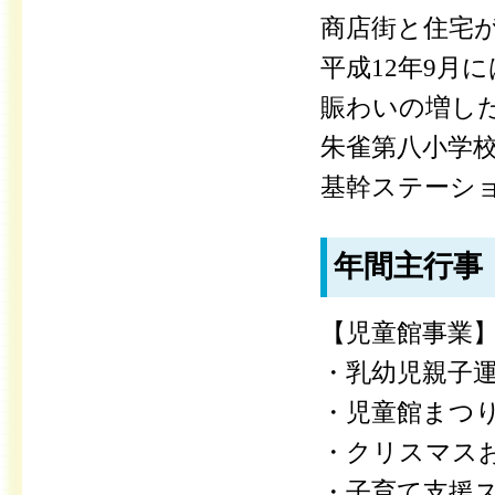
商店街と住宅
平成12年9月に
賑わいの増し
朱雀第八小学校
基幹ステーシ
年間主行事
【児童館事業
・乳幼児親子
・児童館まつ
・クリスマス
・子育て支援