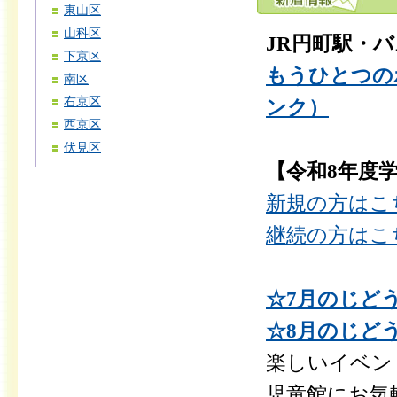
東山区
山科区
JR円町駅・
下京区
もうひとつの
南区
右京区
ンク）
西京区
伏見区
【令和8年度
新規の方はこ
継続の方はこ
☆7月のじどう
☆8月のじどう
楽しいイベン
児童館にお気