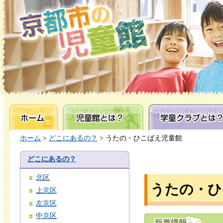
ホーム
児童館とは？
学童クラブとは？
ホーム
>
どこにあるの？
> うたの・ひこばえ児童館
どこにあるの？
北区
うたの・ひ
上京区
左京区
中京区