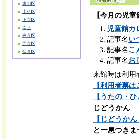
東山区
山科区
【今月の児童
下京区
児童館カレ
南区
右京区
記事名
い
西京区
記事名
こ
伏見区
記事名
お
来館時は利用
【利用者票はこ
【うたの・ひ
じどうかん
【じどうかんも
と一息つきま