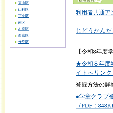
東山区
山科区
利用者共通アン
下京区
南区
右京区
じどうかんだよ
西京区
伏見区
【令和8年度
★令和８年度
イトへリンク
登録方法の詳
●学童クラブ
（PDF：848K