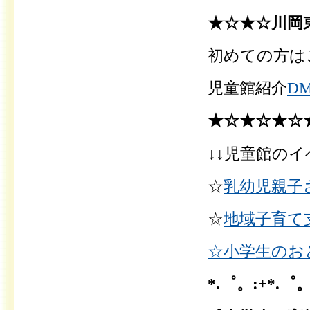
★☆★☆川岡
初めての方は
児童館紹介
D
★☆★☆
★☆
↓↓児童館のイ
☆
乳幼児親子
☆
地域子育て
☆小学生のお
*.゜。:+*.゜。