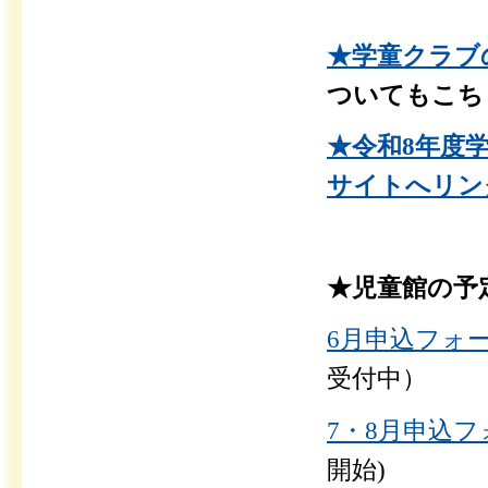
★学童クラブ
ついてもこち
★令和8年度
サイトへリン
★児童館の予
6月申込フォ
受付中）
7・8月申込
開始)