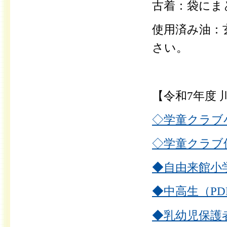
古着：袋にま
使用済み油：
さい。
【令和7年度
◇学童クラブ小
◇学童クラブ保
◆自由来館小学
◆中高生（PDF
◆乳幼児保護者