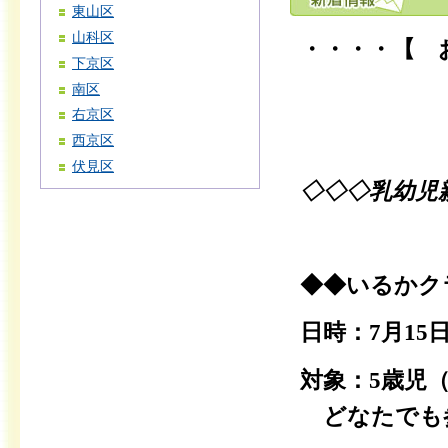
東山区
山科区
・・・・【 
下京区
南区
右京区
西京区
伏見区
◇◇◇乳幼児
◆◆いるかク
日時：7月15日
対象：5歳児
どなたでも