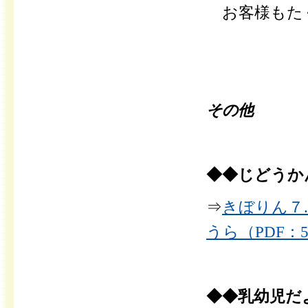
お客様もた
その他
◆◆じどうか
⇒
きぼりん７.
うら（PDF：5
◆◆乳幼児だ