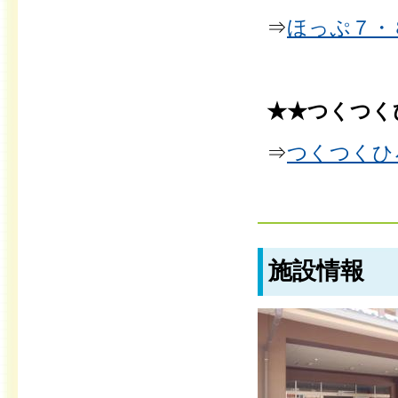
⇒
ほっぷ７・８
★★つくつく
⇒
つくつくひろ
施設情報