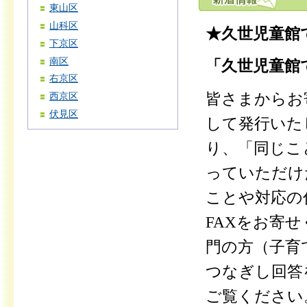
東山区
山科区
★久世児童館
下京区
南区
「久世児童館で
右京区
皆さまからお
西京区
伏見区
して発行いた
り、「同じこ
っていただけ
ことや対応の
FAXをお寄
門の方（子育
つなぎし回答
ご覧ください