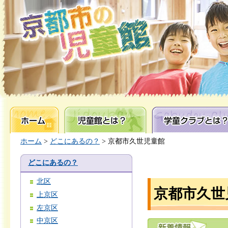
ホーム
児童館とは？
学童クラブとは？
ホーム
>
どこにあるの？
> 京都市久世児童館
どこにあるの？
北区
京都市久世
上京区
左京区
中京区