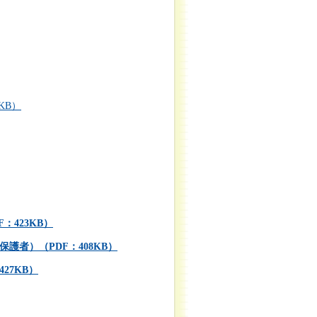
KB）
423KB）
護者）（PDF：408KB）
27KB）