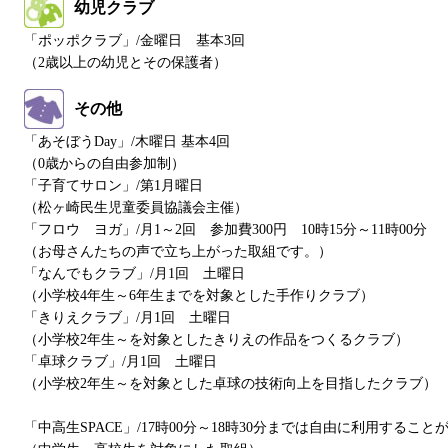
幼児クラブ
「ポッポクラブ」/金曜日 基本3回
（2歳以上の幼児とその保護者）
その他
「あそぼうDay」/木曜日 基本4回
（0歳からの自由参加制）
「子育てサロン」/第1月曜日
（松ヶ崎民生児童委員協議会主催）
「フロウ ヨガ」/月1～2回 参加費300円 10時15分～11時00分
（お母さんたちの声で立ち上がった取組です。）
「なんでもクラブ」/月1回 土曜日
（小学校4年生～6年生までを対象とした手作りクラブ）
「きりえクラブ」/月1回 土曜日
（小学校2年生～を対象としたきりえの作品をつくるクラブ）
「卓球クラブ」/月1回 土曜日
（小学校2年生～を対象とした卓球の技術向上を目指したクラブ）
「中高生SPACE」/17時00分～18時30分までは自由に利用する