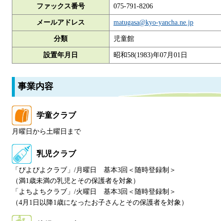
ファックス番号
075-791-8206
メールアドレス
matugasa@kyo-yancha.ne.jp
分類
児童館
設置年月日
昭和58(1983)年07月01日
事業内容
学童クラブ
月曜日から土曜日まで
乳児クラブ
「ぴよぴよクラブ」/月曜日 基本3回＜随時登録制＞
（満1歳未満の乳児とその保護者を対象）
「よちよちクラブ」/火曜日 基本3回＜随時登録制＞
（4月1日以降1歳になったお子さんとその保護者を対象）