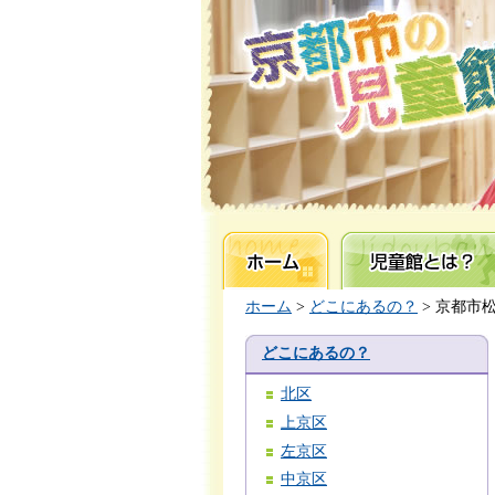
ホーム
児童館とは？
ホーム
>
どこにあるの？
> 京都市
どこにあるの？
北区
上京区
左京区
中京区