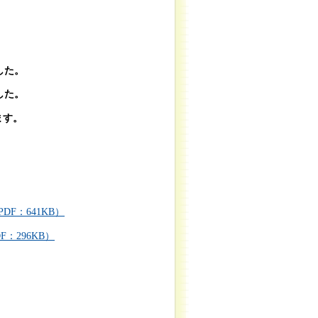
した。
した。
ます。
F：641KB）
：296KB）