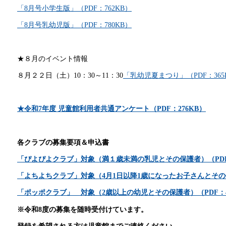
「8月号小学生版」（PDF：762KB）
「8月号乳幼児版」（PDF：780KB）
★８月のイベント情報
８月２２日（土）10：30～11：30
「乳幼児夏まつり」（PDF：365
★令和7年度 児童館利用者共通アンケート（PDF：276KB）
各クラブの募集要項＆申込書
「ぴよぴよクラブ」対象（満１歳未満の乳児とその保護者）（PDF：
「よちよちクラブ」対象（4月1日以降1歳になったお子さんとその保
「ポッポクラブ」 対象（2歳以上の幼児とその保護者）（PDF：4
※令和8度の募集を随時受付けています。