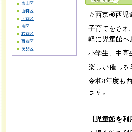
東山区
山科区
☆
西京極西児
下京区
南区
子育てをされ
右京区
軽に児童館へ
西京区
伏見区
小学生、中高
楽しい催しを
令和8年度も
ます。
【児童館を利