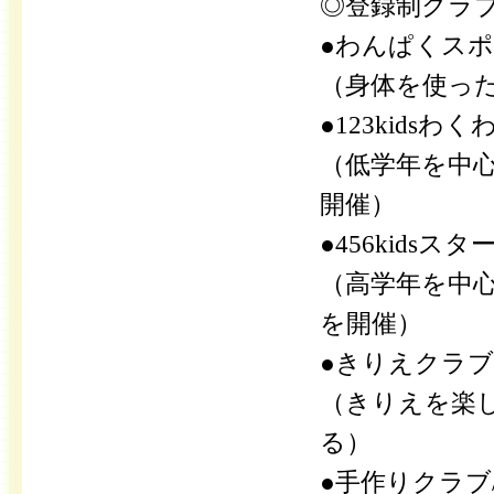
◎登録制クラ
●わんぱくスポ
（身体を使っ
●123kids
（低学年を中
開催）
●456kids
（高学年を中
を開催）
●きりえクラブ/
（きりえを楽
る）
●手作りクラブ/