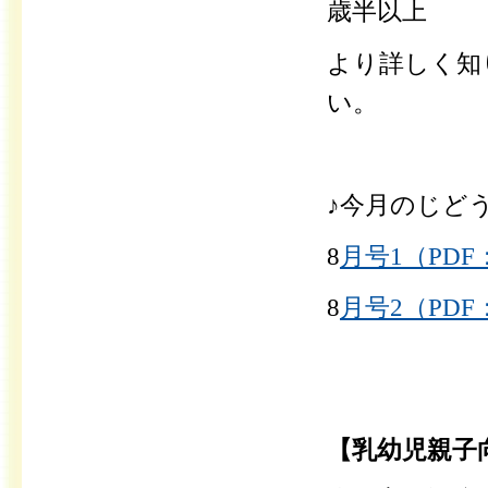
歳半以上
より詳しく知
い。
♪今月のじど
8
月号1（PDF：
8
月号2（PDF：
【乳幼児親子