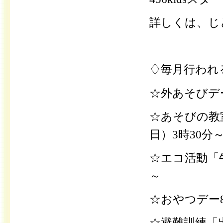
詳しくは、じ
♢毎月行われ
☆外あそびデー
☆あそびの教
日）3時30分
☆エコ活動「牛
～
☆おやつデー
☆避難訓練「出