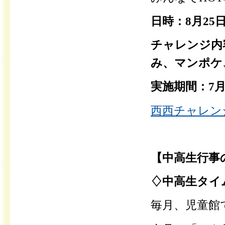
日時：8月25
チャレンジ内
み、マンポケ
実施期間：7月
西西チャレンジ
【中高生行事
♢中高生タイ
毎月、児童館