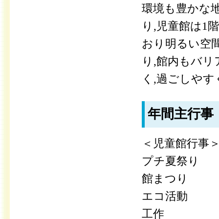
環境も豊かな
り,児童館は1
おり明るい空
り,館内もバ
く,過ごしや
年間主行事
＜児童館行事
プチ夏祭り
館まつり
エコ活動
工作