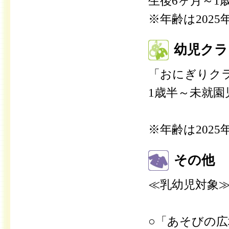
生後6ヶ月～1
※年齢は202
幼児クラ
「おにぎりクラ
1歳半～未就
※年齢は202
その他
≪乳幼児対象
○「あそびの広