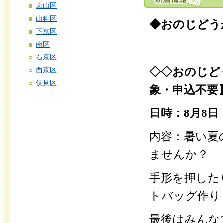
東山区
山科区
◆おのじどう
下京区
南区
右京区
◇◇おのじど
西京区
伏見区
象・申込不要
日時：8
月8日
内容：暑い夏
ませんか？
手形を押した
トバッグ作り
最後はみんな