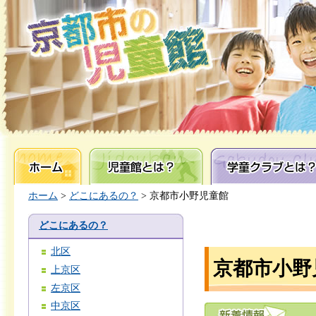
ホーム
児童館とは？
学童クラブとは？
ホーム
>
どこにあるの？
> 京都市小野児童館
どこにあるの？
北区
京都市小野
上京区
左京区
中京区