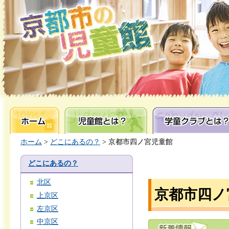
ホーム
児童館とは？
学童クラブとは？
ホーム
>
どこにあるの？
> 京都市四ノ宮児童館
どこにあるの？
北区
京都市四ノ
上京区
左京区
中京区