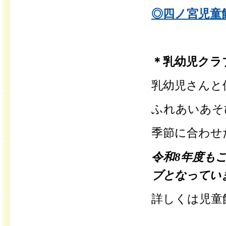
◎
四ノ宮児童
＊乳幼児クラ
乳幼児さんと
ふれあいあそ
季節に合わせ
令和8年
度も
ブとなってい
詳しくは児童