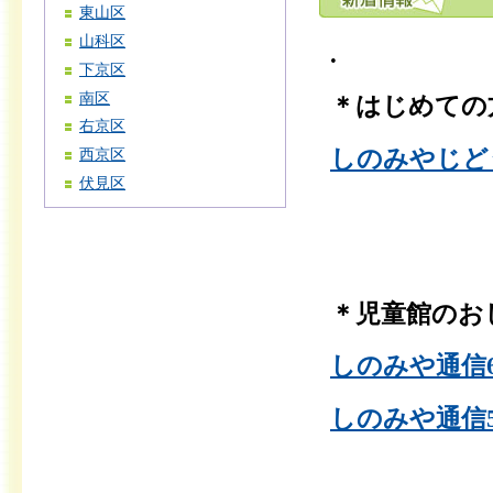
東山区
山科区
.
下京区
南区
＊はじめての
右京区
しのみやじど
西京区
伏見区
＊児童館のお
しのみや通信6月
しのみや通信5月