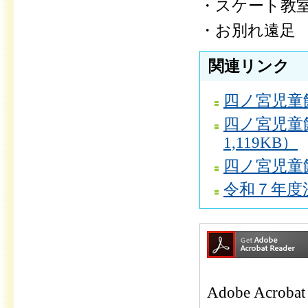
・スケート教
・お別れ遠足
関連リンク
四ノ宮児童
四ノ宮児童
1,119KB）
四ノ宮児童館
令和７年度決
Adobe Ac