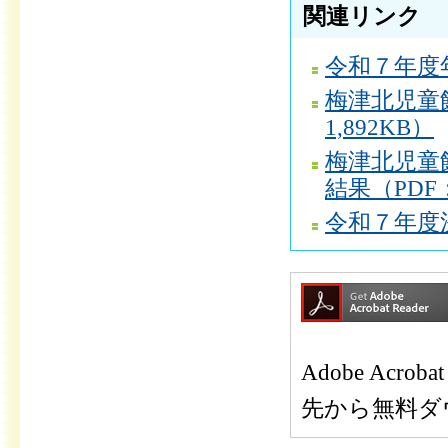
関連リンク
令和７年度年
梅津北児童
1,892KB）
梅津北児童
結果（PDF：
令和７年度決
Adobe Ac
先から無料ダ