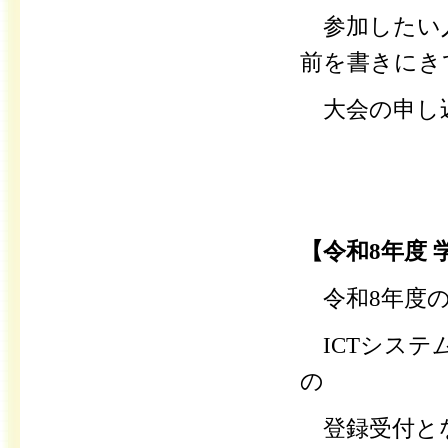
参加したい人
前を
書きにき
大会の申し
【令和8年度
令和8年度
ICTシステ
の
登録受付と