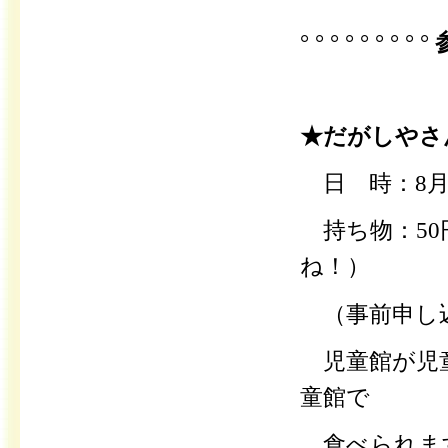
° ° ° ° ° ° ° ° °
★だがしやさ
日 時：8月
持ち物
：5
ね！）
（
事前申し
児童館が児童
童館で
食べられま