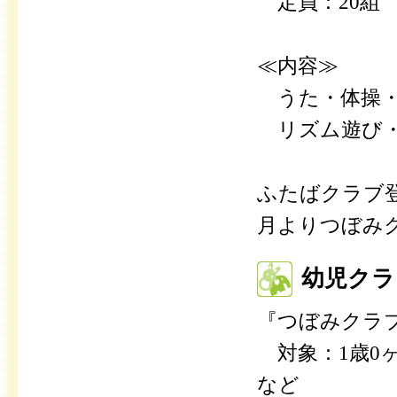
定員：20組
≪内容≫
うた・体操・
リズム遊び・
ふたばクラブ
月よりつぼみ
幼児クラ
『つぼみクラ
対象：1歳0ヶ
など