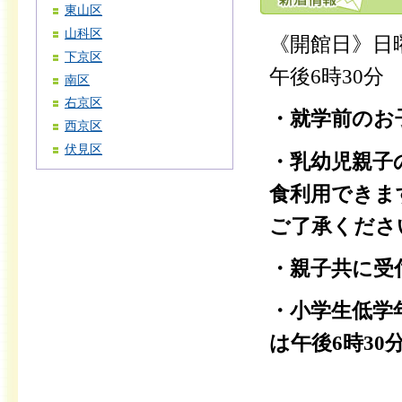
東山区
山科区
《開館日》日
下京区
午後6時30分
南区
右京区
・就学前のお
西京区
伏見区
・乳幼児親子
食利用できま
ご了承くださ
・親子共に受
・小学生低学
は午後6時3