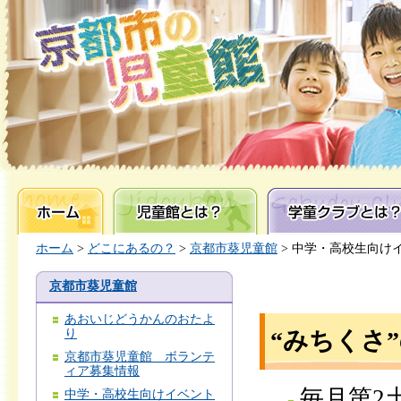
ホーム
児童館とは？
学童クラブとは？
ホーム
>
どこにあるの？
>
京都市葵児童館
> 中学・高校生向け
京都市葵児童館
あおいじどうかんのおたよ
り
“みちくさ
京都市葵児童館 ボランテ
ィア募集情報
毎月第2
中学・高校生向けイベント