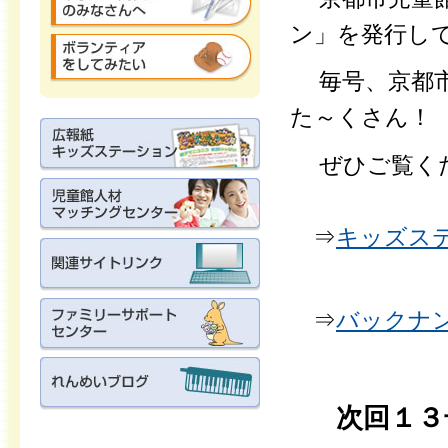
ン」を発行し
毎号、京都市
た～くさん！
ぜひご覧く
⇒
キッズス
⇒
バックナ
次回１３