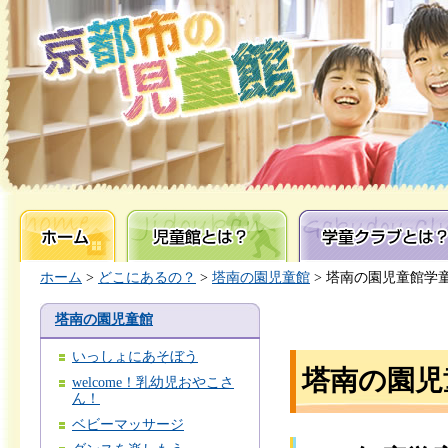
ホーム
児童館とは？
学童クラブとは？
ホーム
>
どこにあるの？
>
塔南の園児童館
> 塔南の園児童館学
塔南の園児童館
いっしょにあそぼう
塔南の園児
welcome！乳幼児おやこさ
ん！
ベビーマッサージ