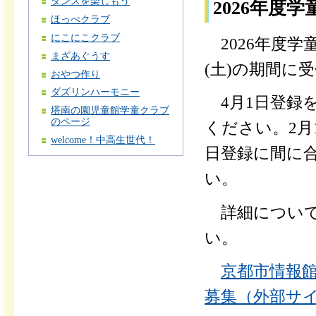
ダンスを楽しもう
2026年度
ほっぺクラブ
にこにこクラブ
2026年度学童
まざあぐうす
(土)の期間に
おやつ作り
ダズリンハーモニー
4月1日登録
塔南の園児童館学童クラブ
のページ
ください。2月
welcome！中高生世代！
日登録に間に
い。
詳細について
い。
京都市情報
募集（外部サ