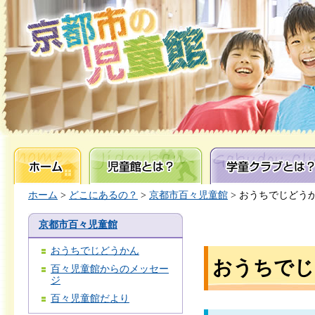
ホーム
児童館とは？
学童クラブとは？
ホーム
>
どこにあるの？
>
京都市百々児童館
> おうちでじどう
京都市百々児童館
おうちでじどうかん
おうちでじ
百々児童館からのメッセー
ジ
百々児童館だより