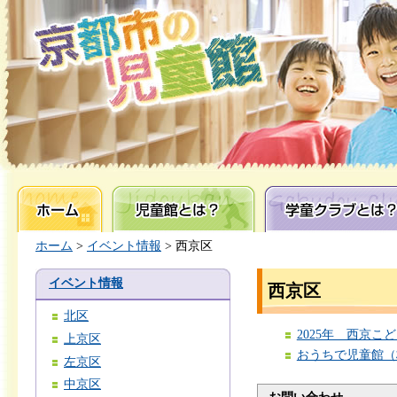
ホーム
児童館とは？
学童クラブとは？
ホーム
>
イベント情報
> 西京区
イベント情報
西京区
北区
2025年 西京
上京区
おうちで児童館（
左京区
中京区