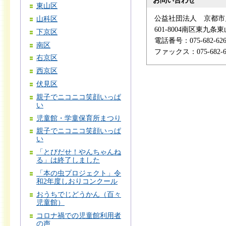
お問い合わせ
東山区
公益社団法人 京都市
山科区
601-8004南区東九
下京区
電話番号：075-682-626
南区
ファックス：075-682-6
右京区
西京区
伏見区
親子でニコニコ笑顔いっぱ
い
児童館・学童保育所まつり
親子でニコニコ笑顔いっぱ
い
「とびだせ！やんちゃんね
る」は終了しました
「本の虫プロジェクト」令
和2年度しおりコンクール
おうちでじどうかん（百々
児童館）
コロナ禍での児童館利用者
の声