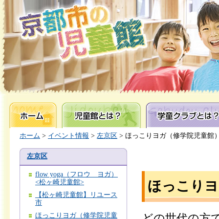
ホーム
児童館とは？
学童クラブとは？
ホーム
>
イベント情報
>
左京区
> ほっこりヨガ（修学院児童館
左京区
flow yoga（フロウ ヨガ）
<松ヶ崎児童館>
ほっこりヨ
【松ヶ崎児童館】リユース
市
ほっこりヨガ（修学院児童
どの世代の方