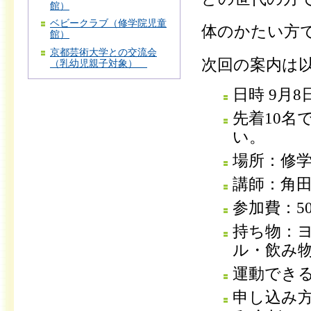
館）
ベビークラブ（修学院児童
体のかたい方
館）
京都芸術大学との交流会
次回の案内は
（乳幼児親子対象）
日時 9月8
先着10
い。
場所：修
講師：角田
参加費：5
持ち物：ヨ
ル・飲み物
運動でき
申し込み