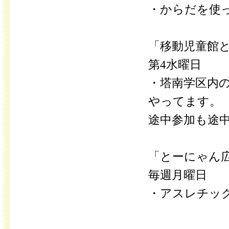
・からだを使
「移動児童館
第4水曜日
・塔南学区内
やってます。
途中参加も途
「とーにゃん
毎週月曜日
・アスレチッ