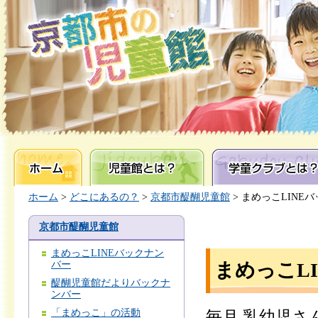
ホーム
児童館とは？
学童クラブとは？
ホーム
>
どこにあるの？
>
京都市醍醐児童館
> まめっこLINE
京都市醍醐児童館
まめっこLINEバックナン
バー
まめっこL
醍醐児童館だよりバックナ
ンバー
「まめっこ」の活動
毎月,乳幼児