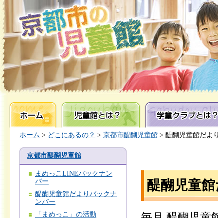
ホーム
児童館とは？
学童クラブとは？
ホーム
>
どこにあるの？
>
京都市醍醐児童館
> 醍醐児童館だよ
京都市醍醐児童館
まめっこLINEバックナン
バー
醍醐児童館
醍醐児童館だよりバックナ
ンバー
「まめっこ」の活動
毎月,醍醐児