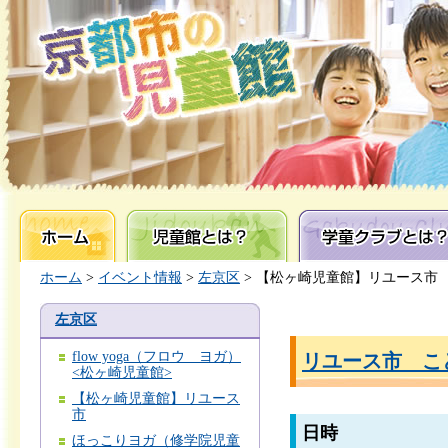
ホーム
児童館とは？
学童クラブとは？
ホーム
>
イベント情報
>
左京区
> 【松ヶ崎児童館】リユース市
左京区
flow yoga（フロウ ヨガ）
リユース市 こ
<松ヶ崎児童館>
【松ヶ崎児童館】リユース
市
日時
ほっこりヨガ（修学院児童