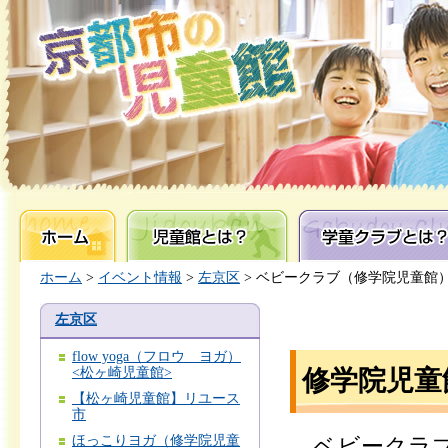
ホーム
児童館とは？
学童クラブとは？
ホーム
>
イベント情報
>
左京区
> ベビークラブ（修学院児童館
左京区
flow yoga（フロウ ヨガ）
<松ヶ崎児童館>
修学院児童
【松ヶ崎児童館】リユース
市
ほっこりヨガ（修学院児童
ベビークラブ