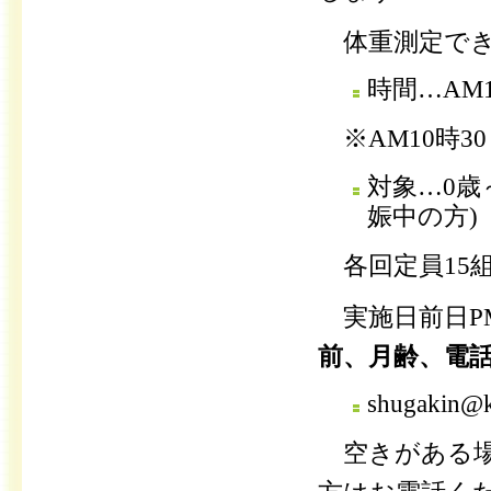
体重測定でき
時間…AM
※AM10時3
対象…0歳
娠中の方)
各回定員15
実施日前日P
前、月齢、電
shugakin@k
空きがある場