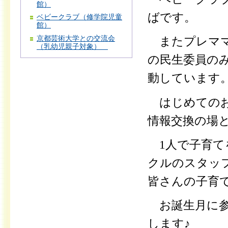
館）
ばです。
ベビークラブ（修学院児童
館）
京都芸術大学との交流会
またプレママ
（乳幼児親子対象）
の民生委員の
動しています
はじめてのお
情報交換の場
1人で子育て
クルのスタッ
皆さんの子育
お誕生月に参
します♪