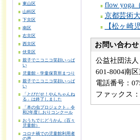
flow y
東山区
山科区
京都芸術
下京区
【松ヶ崎
南区
右京区
お問い合わせ
西京区
伏見区
公益社団法人
親子でニコニコ笑顔いっぱ
い
601-800
児童館・学童保育所まつり
親子でニコニコ笑顔いっぱ
電話番号：075-
い
ファックス：075
「とびだせ！やんちゃんね
る」は終了しました
「本の虫プロジェクト」令
和2年度しおりコンクール
おうちでじどうかん（百々
児童館）
コロナ禍での児童館利用者
の声