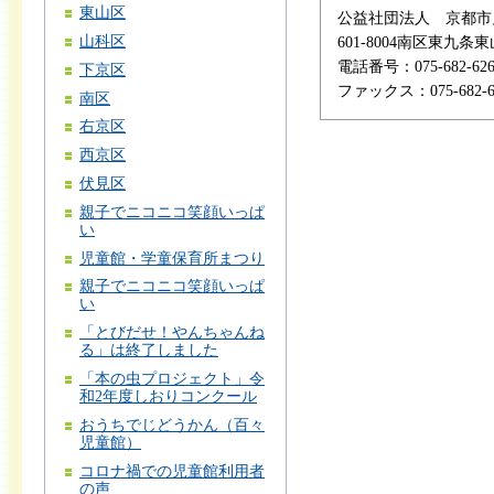
東山区
公益社団法人 京都市
山科区
601-8004南区東九
電話番号：075-682-626
下京区
ファックス：075-682-6
南区
右京区
西京区
伏見区
親子でニコニコ笑顔いっぱ
い
児童館・学童保育所まつり
親子でニコニコ笑顔いっぱ
い
「とびだせ！やんちゃんね
る」は終了しました
「本の虫プロジェクト」令
和2年度しおりコンクール
おうちでじどうかん（百々
児童館）
コロナ禍での児童館利用者
の声