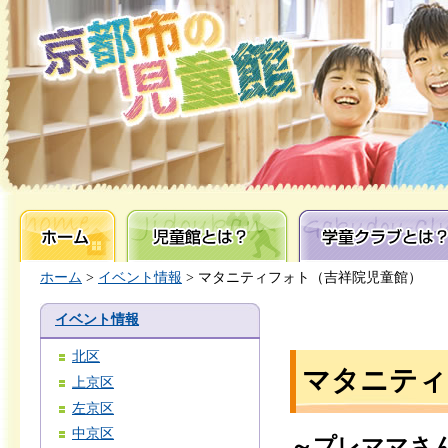
ホーム
児童館とは？
学童クラブとは？
ホーム
>
イベント情報
> マタニティフォト（吉祥院児童館）
イベント情報
北区
マタニティ
上京区
左京区
中京区
～プレママさ