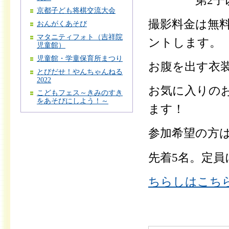
第2子以降
京都子ども将棋交流大会
撮影料金は無料
おんがくあそび
マタニティフォト（吉祥院
ントします。
児童館）
児童館・学童保育所まつり
お腹を出す衣
とびだせ！やんちゃんねる
2022
お気に入りの
こどもフェス～きみのすき
をあそびにしよう！～
ます！
参加希望の方
先着5名。定
ちらしはこちら