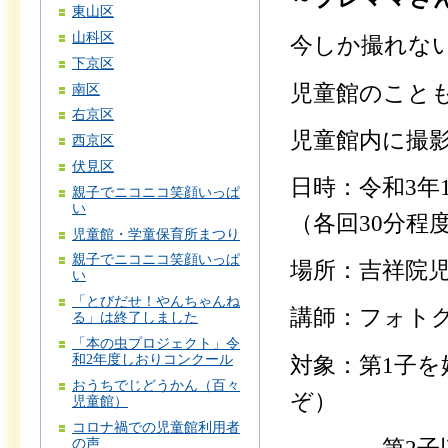
東山区
山科区
今しか撮れな
下京区
児童館のこと
南区
右京区
児童館内に撮
西京区
伏見区
日時：令和3年1
親子でニコニコ笑顔いっぱ
い
（各回30分程
児童館・学童保育所まつり
親子でニコニコ笑顔いっぱ
場所：吉祥院
い
「とびだせ！やんちゃんね
講師：フォト
る」は終了しました
「本の虫プロジェクト」令
和2年度しおりコンクール
対象：第1子
おうちでじどうかん（百々
ぞ）
児童館）
コロナ禍での児童館利用者
の声