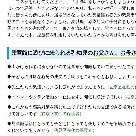
「マスクを付けてください」、「手洗いをしっかりとしましょう
はかつて経験したことがないものであり、私たちの生活も一変しま
前に皆さんの傍にあり、居場所となっていた児童館も春先の緊急事
動の中止を余儀なくされました。夏以降、感染対策に十分留意しな
子どもたちの遊び場として、また交流の場として、皆さんにとって
す。そんな中、児童館を利用していただいた方々から寄せられた声
児童館に遊びに来られる乳幼児のお父さん、お母
◆出かけられる場所がないので児童館が開館していて良かったです
◆子どもの健康な心身の成長の手助けをこれからもお願いします
（
◆先生たちも気遣いによるお疲れがでませんように
（左京区在住の
◆イベントやクラブ活動を中止にせず、開催し続けてほしい
（右京
◆これからも感染対策を講じた上で子どもたちの交流できる場所と
けてほしいです
（右京区在住の保護者）
◆児童館は親にとっても子どもにとっても楽しく過ごせる場所です
くれていてありがとう
（伏見区在住の保護者）