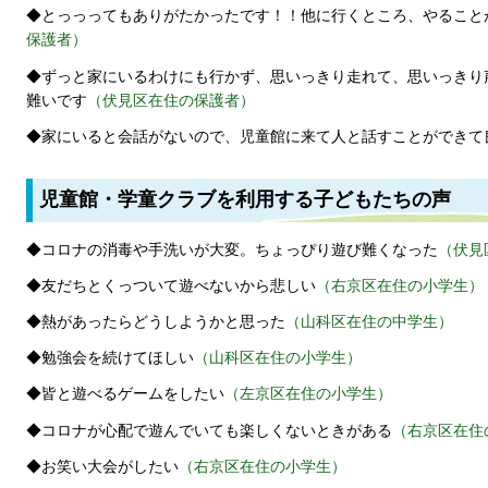
◆とっっってもありがたかったです！！他に行くところ、やること
保護者）
◆ずっと家にいるわけにも行かず、思いっきり走れて、思いっきり
難いです
（伏見区在住の保護者）
◆家にいると会話がないので、児童館に来て人と話すことができて
児童館・学童クラブを利用する子どもたちの声
◆コロナの消毒や手洗いが大変。ちょっぴり遊び難くなった
（伏見
◆友だちとくっついて遊べないから悲しい
（右京区在住の小学生）
◆熱があったらどうしようかと思った
（山科区在住の中学生）
◆勉強会を続けてほしい
（山科区在住の小学生）
◆皆と遊べるゲームをしたい
（左京区在住の小学生）
◆コロナが心配で遊んでいても楽しくないときがある
（右京区在住
◆お笑い大会がしたい
（右京区在住の小学生）