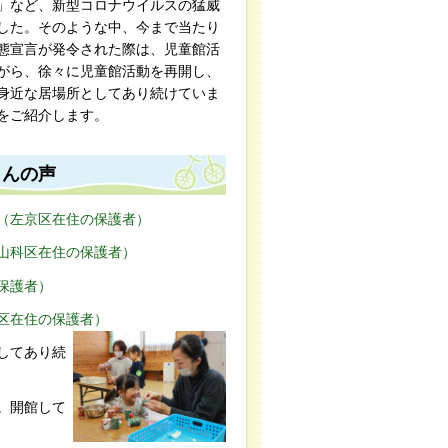
」など、新型コロナウイルスの猛威
した。そのような中、今まで当たり
態宣言が発令された際は、児童館活
がら、徐々に児童館活動を再開し、
身近な居場所としてあり続けていま
をご紹介します。
さんの声
（左京区在住の保護者）
山科区在住の保護者）
保護者
）
区在住の保護者）
してあり続
。開館して