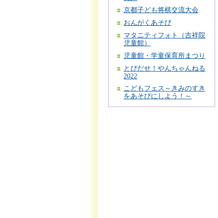
京都子ども将棋交流大会
おんがくあそび
マタニティフォト（吉祥院
児童館）
児童館・学童保育所まつり
とびだせ！やんちゃんねる
2022
こどもフェス～きみのすき
をあそびにしよう！～