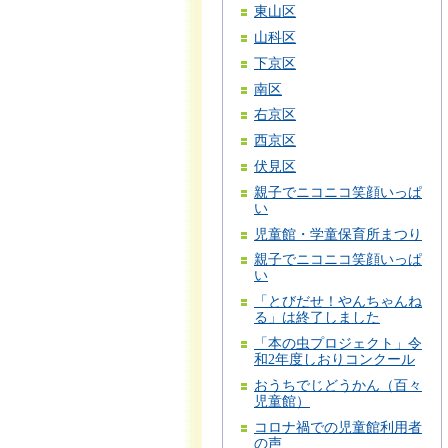
東山区
山科区
下京区
南区
右京区
西京区
伏見区
親子でニコニコ笑顔いっぱ
い
児童館・学童保育所まつり
親子でニコニコ笑顔いっぱ
い
「とびだせ！やんちゃんね
る」は終了しました
「本の虫プロジェクト」令
和2年度しおりコンクール
おうちでじどうかん（百々
児童館）
コロナ禍での児童館利用者
の声