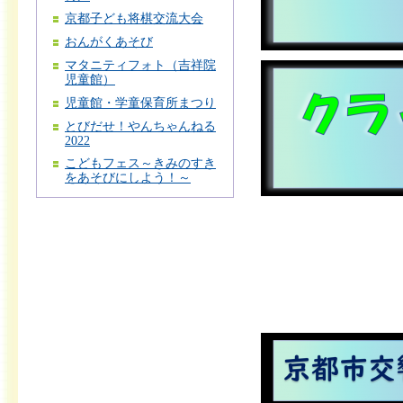
京都子ども将棋交流大会
おんがくあそび
マタニティフォト（吉祥院
児童館）
児童館・学童保育所まつり
とびだせ！やんちゃんねる
2022
こどもフェス～きみのすき
をあそびにしよう！～