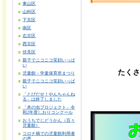
東山区
山科区
下京区
南区
右京区
西京区
伏見区
親子でニコニコ笑顔いっぱ
い
たく
児童館・学童保育所まつり
親子でニコニコ笑顔いっぱ
い
「とびだせ！やんちゃんね
る」は終了しました
「本の虫プロジェクト」令
和2年度しおりコンクール
おうちでじどうかん（百々
児童館）
コロナ禍での児童館利用者
の声