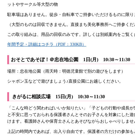
ットやサークル等大型の物
駐車場はありません。徒歩・自転車でご持参いただけるものに限り
（大型のものは回収できません。直接まち美化事務所へご持参くだ
この取り組みは、用品の回収のみです。詳しくは別紙案内をご覧く
年間予定・詳細はコチラ（PDF：330KB）
おそとであそぼ！＠忠在地公園 1日(月) 10:30～11:30
場所：忠在地公園（雨天時：明徳児童館で別の遊びをします）
シャボン玉などで遊びましょう♪直接公園にお越しください。
きがるに相談広場 15日(月) 10:30～11:30
「こんな時どう関わればいいか知りたい」「子どもの行動や成長が
と不安に思っておられる保護者さんとそのお子さんを対象にした遊
けます。看護師さんや保育士さんとあそびながらおしゃべりしませ
上記の時間内であれば、出入り自由です。保護者の方だけの参加も