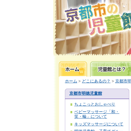
ホーム
児童館とは？
ホーム
>
どこにあるの？
>
京都市
京都市明徳児童館
ちょこっとおしゃべり
ベビーマッサージ「和・
笑・輪」について
キッズマッサージについて