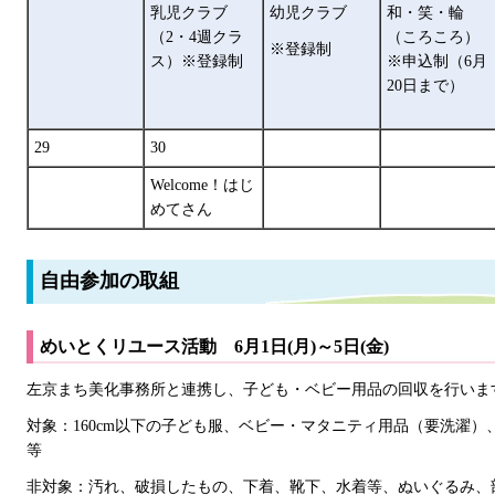
乳児クラブ
幼児クラブ
和・笑・輪
（2・4週クラ
（ころころ）
※登録制
ス）※登録制
※申込制（6月
20日まで）
29
30
Welcome！はじ
めてさん
自由参加の取組
めいとくリユース活動 6月1日(月)～5日(金)
左京まち美化事務所と連携し、子ども・ベビー用品の回収を行いま
対象：160cm以下の子ども服、ベビー・マタニティ用品（要洗濯
等
非対象：汚れ、破損したもの、下着、靴下、水着等、ぬいぐるみ、