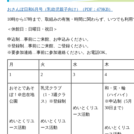
おさんぽ日和6月号（乳幼児親子向け）（PDF：479KB）
10時から17時まで、取組みの有無・時間に関わらず、いつでも利用
＜休館日：日曜日・祝日＞
申込制…事前にご来館、お申込みください。
※登録制…事前にご来館、ご登録ください。
※要参加連絡…事前に参加連絡ください。お電話OK。
月
火
水
木
1
2
3
4
おそとであそ
乳児クラブ
和・笑・輪
ぼ！＠忠在地
（1・3週クラ
（ハイハイ）
公園
ス）※登録制
※申込制（5月
30日まで）
めいとくリユ
ース活動
めいとくリユ
めいとくリユ
ース活動
ース活動
めいとくリユ