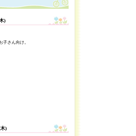
木)
お子さん向け。
木)