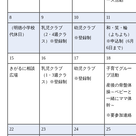
ース活動
8
9
10
11
（明徳小学校
乳児クラブ
幼児クラブ
和・笑・輪
代休日）
（2・4週クラ
（よちよち）
※登録制
ス）※登録制
※申込制（6月
6日まで）
15
16
17
18
きがるに相談
乳児クラブ
幼児クラブ
子育てグルー
広場
（1・3週クラ
プ活動
※登録制
ス）※登録制
産後の骨盤体
操～ベビーと
一緒にママ体
幹～
※要参加連絡
22
23
24
25