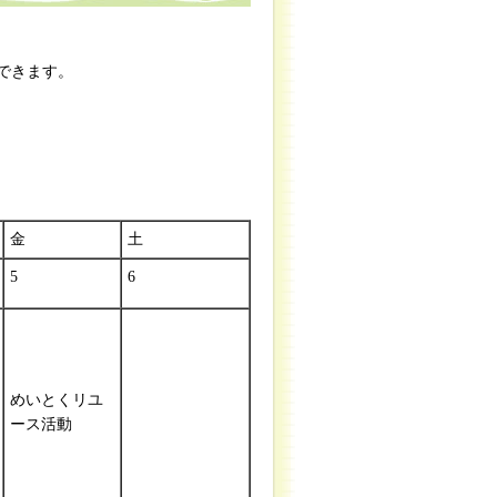
できます。
金
土
5
6
めいとくリユ
ース活動