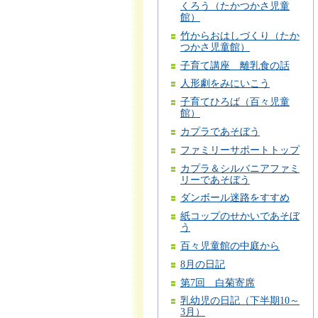
くろう（たかつかさ児童
館）
竹からおはしづくり（たか
つかさ児童館）
子育て講座 離乳食の話
人形劇をみにいこう
子育てひろば（百々児童
館）
カプラであそぼう
ファミリーサポートトップ
カプラ＆シルバニアファミ
リーであそぼう
ダンボール迷路をすすめ
紙コップのせかいであそぼ
う
百々児童館の中庭から
8月の日記
第7回 白菊寄席
乳幼児の日記（下半期10～
3月）