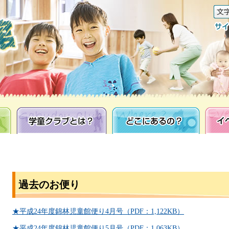
学童クラブとは？
どこにあるの？
イベン
過去のお便り
★平成24年度錦林児童館便り4月号（PDF：1,122KB）
★平成24年度錦林児童館便り5月号（PDF：1,063KB）