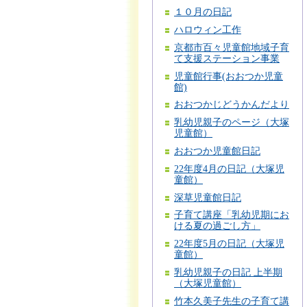
１０月の日記
ハロウィン工作
京都市百々児童館地域子育
て支援ステーション事業
児童館行事(おおつか児童
館)
おおつかじどうかんだより
乳幼児親子のページ（大塚
児童館）
おおつか児童館日記
22年度4月の日記（大塚児
童館）
深草児童館日記
子育て講座「乳幼児期にお
ける夏の過ごし方」
22年度5月の日記（大塚児
童館）
乳幼児親子の日記 上半期
（大塚児童館）
竹本久美子先生の子育て講