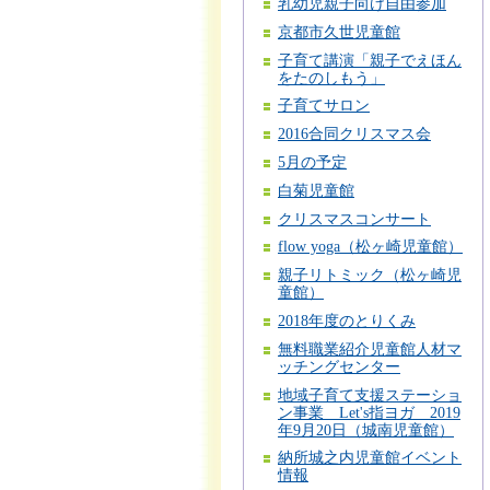
乳幼児親子向け自由参加
京都市久世児童館
子育て講演「親子でえほん
をたのしもう」
子育てサロン
2016合同クリスマス会
5月の予定
白菊児童館
クリスマスコンサート
flow yoga（松ヶ崎児童館）
親子リトミック（松ヶ崎児
童館）
2018年度のとりくみ
無料職業紹介児童館人材マ
ッチングセンター
地域子育て支援ステーショ
ン事業 Let's指ヨガ 2019
年9月20日（城南児童館）
納所城之内児童館イベント
情報