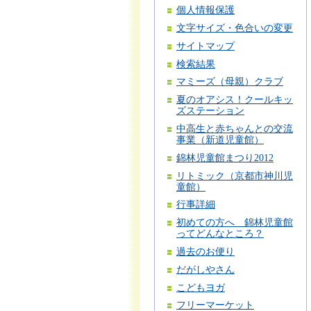
個人情報保護
文字サイズ・色合いの変更
サイトマップ
検索結果
マミーズ（母親）クラブ
夏のオアシス！クールキッ
ズステーション
中高生と赤ちゃんとの交流
事業（新道児童館）
錦林児童館まつり2012
リトミック（京都市神川児
童館）
行事詳細
初めての方へ 錦林児童館
ってどんなところ？
過去のお便り
だがしやさん
こどもヨガ
フリーマーケット