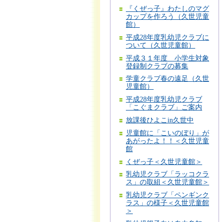
『くぜっ子』わたしのマグ
カップを作ろう（久世児童
館）
平成28年度乳幼児クラブに
ついて（久世児童館）
平成３１年度 小学生対象
登録制クラブの募集
学童クラブ春の遠足（久世
児童館）
平成28年度乳幼児クラブ
「こぐまクラブ」ご案内
放課後ひよこin久世中
児童館に「こいのぼり」が
あがったよ！！＜久世児童
館
くぜっ子＜久世児童館＞
乳幼児クラブ「ラッコクラ
ス」の取組＜久世児童館＞
乳幼児クラブ「ペンギンク
ラス」の様子＜久世児童館
＞