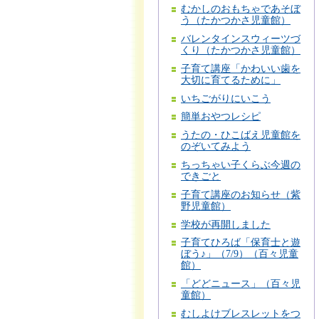
むかしのおもちゃであそぼ
う（たかつかさ児童館）
バレンタインスウィーツづ
くり（たかつかさ児童館）
子育て講座「かわいい歯を
大切に育てるために」
いちごがりにいこう
簡単おやつレシピ
うたの・ひこばえ児童館を
のぞいてみよう
ちっちゃい子くらぶ今週の
できごと
子育て講座のお知らせ（紫
野児童館）
学校が再開しました
子育てひろば「保育士と遊
ぼう♪」（7/9）（百々児童
館）
「どどニュース」（百々児
童館）
むしよけブレスレットをつ