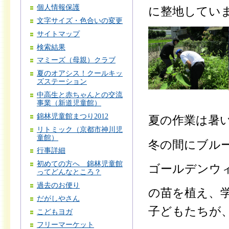
個人情報保護
に整地してい
文字サイズ・色合いの変更
サイトマップ
検索結果
マミーズ（母親）クラブ
夏のオアシス！クールキッ
ズステーション
中高生と赤ちゃんとの交流
事業（新道児童館）
錦林児童館まつり2012
夏の作業は暑い
リトミック（京都市神川児
童館）
冬の間にブル
行事詳細
初めての方へ 錦林児童館
ゴールデンウ
ってどんなところ？
過去のお便り
の苗を植え、
だがしやさん
子どもたちが
こどもヨガ
フリーマーケット