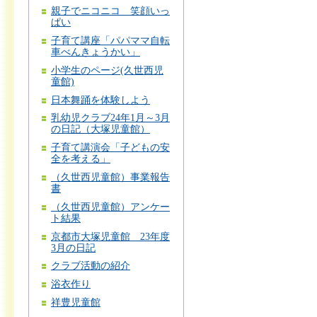
親子でニコニコ 笑顔いっ
ぱい
子育て講座「パパママ自転
車べんきょうかい」
小学生のページ(久世西児
童館)
日本舞踊を体験しよう
乳幼児クラブ24年1月～3月
の日記（大塚児童館）
子育て講演会「子どもの安
全を考える」
（久世西児童館）事業報告
書
（久世西児童館）アンケー
ト結果
京都市大塚児童館 23年度
3月の日記
クラブ活動の紹介
浴衣作り
祥豊児童館