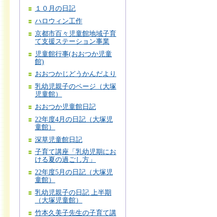
１０月の日記
ハロウィン工作
京都市百々児童館地域子育
て支援ステーション事業
児童館行事(おおつか児童
館)
おおつかじどうかんだより
乳幼児親子のページ（大塚
児童館）
おおつか児童館日記
22年度4月の日記（大塚児
童館）
深草児童館日記
子育て講座「乳幼児期にお
ける夏の過ごし方」
22年度5月の日記（大塚児
童館）
乳幼児親子の日記 上半期
（大塚児童館）
竹本久美子先生の子育て講