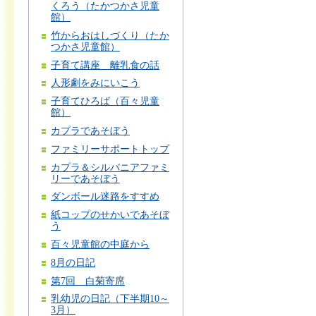
くろう（たかつかさ児童
館）
竹からおはしづくり（たか
つかさ児童館）
子育て講座 離乳食の話
人形劇をみにいこう
子育てひろば（百々児童
館）
カプラであそぼう
ファミリーサポートトップ
カプラ＆シルバニアファミ
リーであそぼう
ダンボール迷路をすすめ
紙コップのせかいであそぼ
う
百々児童館の中庭から
8月の日記
第7回 白菊寄席
乳幼児の日記（下半期10～
3月）