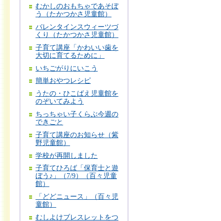
むかしのおもちゃであそぼ
う（たかつかさ児童館）
バレンタインスウィーツづ
くり（たかつかさ児童館）
子育て講座「かわいい歯を
大切に育てるために」
いちごがりにいこう
簡単おやつレシピ
うたの・ひこばえ児童館を
のぞいてみよう
ちっちゃい子くらぶ今週の
できごと
子育て講座のお知らせ（紫
野児童館）
学校が再開しました
子育てひろば「保育士と遊
ぼう♪」（7/9）（百々児童
館）
「どどニュース」（百々児
童館）
むしよけブレスレットをつ