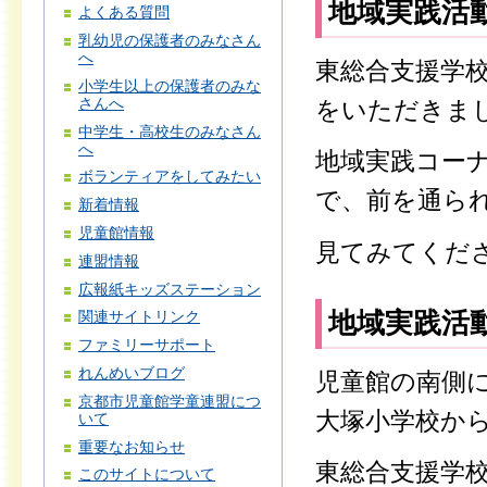
地域実践活
よくある質問
乳幼児の保護者のみなさん
へ
東総合支援学
小学生以上の保護者のみな
さんへ
をいただきま
中学生・高校生のみなさん
へ
地域実践コー
ボランティアをしてみたい
で、前を通ら
新着情報
児童館情報
見てみてくだ
連盟情報
広報紙キッズステーション
地域実践活
関連サイトリンク
ファミリーサポート
れんめいブログ
児童館の南側
京都市児童館学童連盟につ
大塚小学校か
いて
重要なお知らせ
東総合支援学
このサイトについて