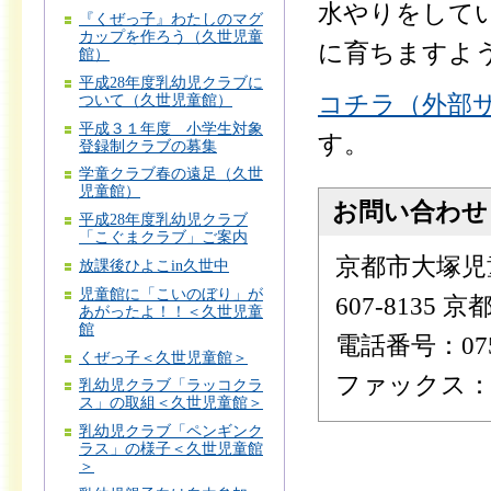
水やりをして
『くぜっ子』わたしのマグ
カップを作ろう（久世児童
に育ちますよ
館）
平成28年度乳幼児クラブに
コチラ（外部
ついて（久世児童館）
平成３１年度 小学生対象
す。
登録制クラブの募集
学童クラブ春の遠足（久世
児童館）
お問い合わせ
平成28年度乳幼児クラブ
「こぐまクラブ」ご案内
京都市大塚児
放課後ひよこin久世中
児童館に「こいのぼり」が
607-8135
あがったよ！！＜久世児童
館
電話番号：075-
くぜっ子＜久世児童館＞
ファックス：075
乳幼児クラブ「ラッコクラ
ス」の取組＜久世児童館＞
乳幼児クラブ「ペンギンク
ラス」の様子＜久世児童館
＞