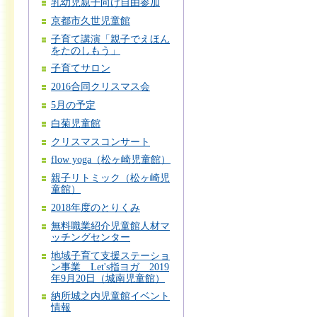
乳幼児親子向け自由参加
京都市久世児童館
子育て講演「親子でえほん
をたのしもう」
子育てサロン
2016合同クリスマス会
5月の予定
白菊児童館
クリスマスコンサート
flow yoga（松ヶ崎児童館）
親子リトミック（松ヶ崎児
童館）
2018年度のとりくみ
無料職業紹介児童館人材マ
ッチングセンター
地域子育て支援ステーショ
ン事業 Let's指ヨガ 2019
年9月20日（城南児童館）
納所城之内児童館イベント
情報