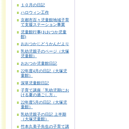
１０月の日記
ハロウィン工作
京都市百々児童館地域子育
て支援ステーション事業
児童館行事(おおつか児童
館)
おおつかじどうかんだより
乳幼児親子のページ（大塚
児童館）
おおつか児童館日記
22年度4月の日記（大塚児
童館）
深草児童館日記
子育て講座「乳幼児期にお
ける夏の過ごし方」
22年度5月の日記（大塚児
童館）
乳幼児親子の日記 上半期
（大塚児童館）
竹本久美子先生の子育て講