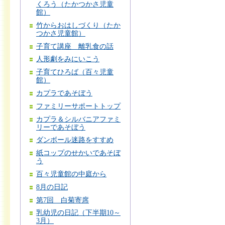
くろう（たかつかさ児童
館）
竹からおはしづくり（たか
つかさ児童館）
子育て講座 離乳食の話
人形劇をみにいこう
子育てひろば（百々児童
館）
カプラであそぼう
ファミリーサポートトップ
カプラ＆シルバニアファミ
リーであそぼう
ダンボール迷路をすすめ
紙コップのせかいであそぼ
う
百々児童館の中庭から
8月の日記
第7回 白菊寄席
乳幼児の日記（下半期10～
3月）