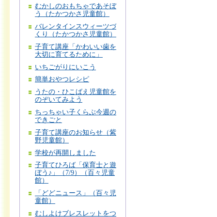
むかしのおもちゃであそぼ
う（たかつかさ児童館）
バレンタインスウィーツづ
くり（たかつかさ児童館）
子育て講座「かわいい歯を
大切に育てるために」
いちごがりにいこう
簡単おやつレシピ
うたの・ひこばえ児童館を
のぞいてみよう
ちっちゃい子くらぶ今週の
できごと
子育て講座のお知らせ（紫
野児童館）
学校が再開しました
子育てひろば「保育士と遊
ぼう♪」（7/9）（百々児童
館）
「どどニュース」（百々児
童館）
むしよけブレスレットをつ