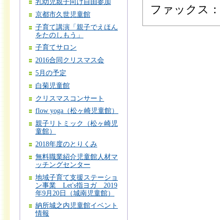
乳幼児親子向け自由参加
ファックス：075
京都市久世児童館
子育て講演「親子でえほん
をたのしもう」
子育てサロン
2016合同クリスマス会
5月の予定
白菊児童館
クリスマスコンサート
flow yoga（松ヶ崎児童館）
親子リトミック（松ヶ崎児
童館）
2018年度のとりくみ
無料職業紹介児童館人材マ
ッチングセンター
地域子育て支援ステーショ
ン事業 Let's指ヨガ 2019
年9月20日（城南児童館）
納所城之内児童館イベント
情報