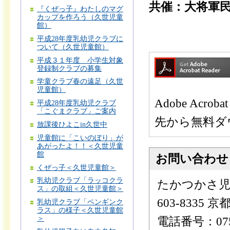
共催：大将軍
『くぜっ子』わたしのマグ
カップを作ろう（久世児童
館）
平成28年度乳幼児クラブに
ついて（久世児童館）
平成３１年度 小学生対象
登録制クラブの募集
学童クラブ春の遠足（久世
児童館）
Adobe Ac
平成28年度乳幼児クラブ
「こぐまクラブ」ご案内
先から無料ダ
放課後ひよこin久世中
児童館に「こいのぼり」が
あがったよ！！＜久世児童
館
お問い合わせ
くぜっ子＜久世児童館＞
乳幼児クラブ「ラッコクラ
たかつかさ児
ス」の取組＜久世児童館＞
603-8335
乳幼児クラブ「ペンギンク
ラス」の様子＜久世児童館
＞
電話番号：075-