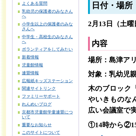
日付・場所
よくある質問
乳幼児の保護者のみなさん
へ
2月13日（土曜日）
小学生以上の保護者のみな
さんへ
中学生・高校生のみなさん
内容
へ
ボランティアをしてみたい
新着情報
場所：島津アリ
児童館情報
対象：乳幼児
連盟情報
広報紙キッズステーション
木のブロック
関連サイトリンク
ファミリーサポート
やいきものな
れんめいブログ
広い会議室で
京都市児童館学童連盟につ
いて
①14時から②
重要なお知らせ
このサイトについて