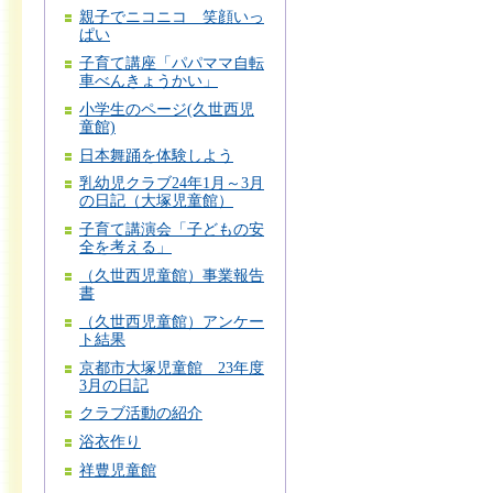
親子でニコニコ 笑顔いっ
ぱい
子育て講座「パパママ自転
車べんきょうかい」
小学生のページ(久世西児
童館)
日本舞踊を体験しよう
乳幼児クラブ24年1月～3月
の日記（大塚児童館）
子育て講演会「子どもの安
全を考える」
（久世西児童館）事業報告
書
（久世西児童館）アンケー
ト結果
京都市大塚児童館 23年度
3月の日記
クラブ活動の紹介
浴衣作り
祥豊児童館