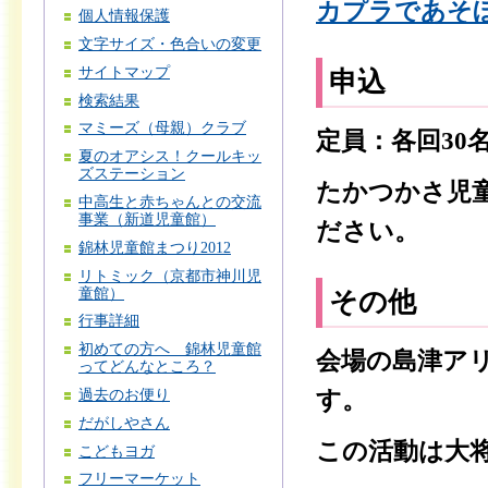
カプラであそぼ
個人情報保護
文字サイズ・色合いの変更
サイトマップ
申込
検索結果
マミーズ（母親）クラブ
定員：各回30
夏のオアシス！クールキッ
ズステーション
たかつかさ児
中高生と赤ちゃんとの交流
事業（新道児童館）
ださい。
錦林児童館まつり2012
リトミック（京都市神川児
童館）
その他
行事詳細
初めての方へ 錦林児童館
会場の島津ア
ってどんなところ？
過去のお便り
す。
だがしやさん
この活動は大
こどもヨガ
フリーマーケット