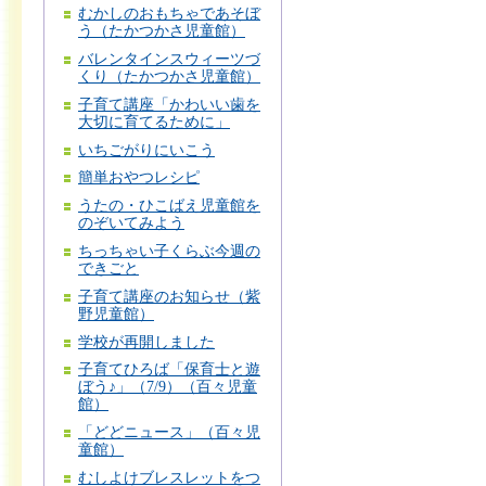
むかしのおもちゃであそぼ
う（たかつかさ児童館）
バレンタインスウィーツづ
くり（たかつかさ児童館）
子育て講座「かわいい歯を
大切に育てるために」
いちごがりにいこう
簡単おやつレシピ
うたの・ひこばえ児童館を
のぞいてみよう
ちっちゃい子くらぶ今週の
できごと
子育て講座のお知らせ（紫
野児童館）
学校が再開しました
子育てひろば「保育士と遊
ぼう♪」（7/9）（百々児童
館）
「どどニュース」（百々児
童館）
むしよけブレスレットをつ