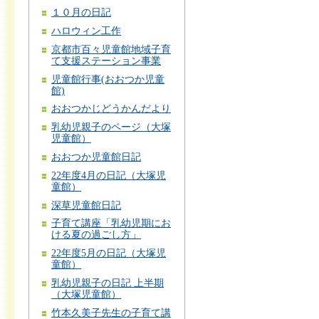
１０月の日記
ハロウィン工作
京都市百々児童館地域子育
て支援ステーション事業
児童館行事(おおつか児童
館)
おおつかじどうかんだより
乳幼児親子のページ（大塚
児童館）
おおつか児童館日記
22年度4月の日記（大塚児
童館）
深草児童館日記
子育て講座「乳幼児期にお
ける夏の過ごし方」
22年度5月の日記（大塚児
童館）
乳幼児親子の日記 上半期
（大塚児童館）
竹本久美子先生の子育て講