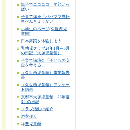
親子でニコニコ 笑顔いっ
ぱい
子育て講座「パパママ自転
車べんきょうかい」
小学生のページ(久世西児
童館)
日本舞踊を体験しよう
乳幼児クラブ24年1月～3月
の日記（大塚児童館）
子育て講演会「子どもの安
全を考える」
（久世西児童館）事業報告
書
（久世西児童館）アンケー
ト結果
京都市大塚児童館 23年度
3月の日記
クラブ活動の紹介
浴衣作り
祥豊児童館