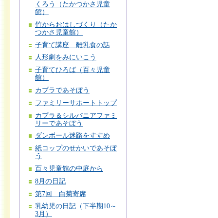
くろう（たかつかさ児童
館）
竹からおはしづくり（たか
つかさ児童館）
子育て講座 離乳食の話
人形劇をみにいこう
子育てひろば（百々児童
館）
カプラであそぼう
ファミリーサポートトップ
カプラ＆シルバニアファミ
リーであそぼう
ダンボール迷路をすすめ
紙コップのせかいであそぼ
う
百々児童館の中庭から
8月の日記
第7回 白菊寄席
乳幼児の日記（下半期10～
3月）