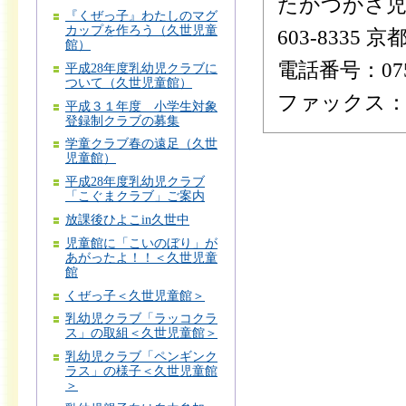
たかつかさ児
『くぜっ子』わたしのマグ
カップを作ろう（久世児童
603-8335
館）
電話番号：075-
平成28年度乳幼児クラブに
ついて（久世児童館）
ファックス：075
平成３１年度 小学生対象
登録制クラブの募集
学童クラブ春の遠足（久世
児童館）
平成28年度乳幼児クラブ
「こぐまクラブ」ご案内
放課後ひよこin久世中
児童館に「こいのぼり」が
あがったよ！！＜久世児童
館
くぜっ子＜久世児童館＞
乳幼児クラブ「ラッコクラ
ス」の取組＜久世児童館＞
乳幼児クラブ「ペンギンク
ラス」の様子＜久世児童館
＞