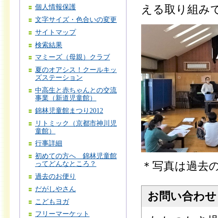
個人情報保護
える取り組み
文字サイズ・色合いの変更
サイトマップ
検索結果
マミーズ（母親）クラブ
夏のオアシス！クールキッ
ズステーション
中高生と赤ちゃんとの交流
事業（新道児童館）
錦林児童館まつり2012
リトミック（京都市神川児
童館）
行事詳細
初めての方へ 錦林児童館
＊写真は過去
ってどんなところ？
過去のお便り
だがしやさん
お問い合わせ
こどもヨガ
フリーマーケット