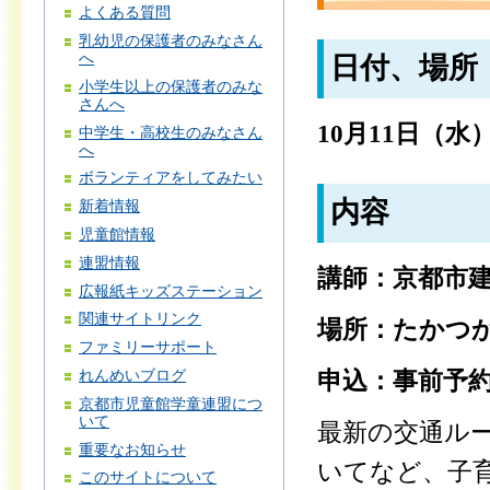
よくある質問
乳幼児の保護者のみなさん
へ
日付、場所
小学生以上の保護者のみな
さんへ
10月11日（水）
中学生・高校生のみなさん
へ
ボランティアをしてみたい
内容
新着情報
児童館情報
連盟情報
講師：京都市
広報紙キッズステーション
関連サイトリンク
場所：たかつ
ファミリーサポート
れんめいブログ
申込：事前予
京都市児童館学童連盟につ
いて
最新の交通ル
重要なお知らせ
いてなど、子
このサイトについて