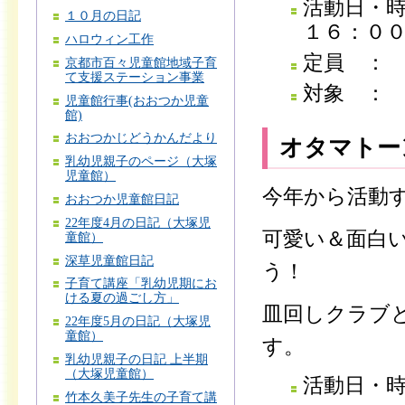
活動日・
１０月の日記
１６：０
ハロウィン工作
定員 ：
京都市百々児童館地域子育
て支援ステーション事業
対象 ：
児童館行事(おおつか児童
館)
おおつかじどうかんだより
オタマトー
乳幼児親子のページ（大塚
児童館）
今年から活動
おおつか児童館日記
22年度4月の日記（大塚児
可愛い＆面白
童館）
深草児童館日記
う！
子育て講座「乳幼児期にお
ける夏の過ごし方」
皿回しクラブ
22年度5月の日記（大塚児
童館）
す。
乳幼児親子の日記 上半期
（大塚児童館）
活動日・
竹本久美子先生の子育て講