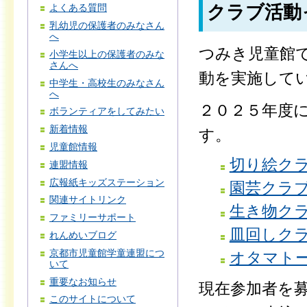
クラブ活動
よくある質問
乳幼児の保護者のみなさん
へ
つみき児童館
小学生以上の保護者のみな
さんへ
動を実施して
中学生・高校生のみなさん
へ
２０２５年度
ボランティアをしてみたい
新着情報
す。
児童館情報
切り絵ク
連盟情報
広報紙キッズステーション
園芸クラ
関連サイトリンク
生き物ク
ファミリーサポート
皿回しク
れんめいブログ
京都市児童館学童連盟につ
オタマト
いて
重要なお知らせ
現在参加者を
このサイトについて