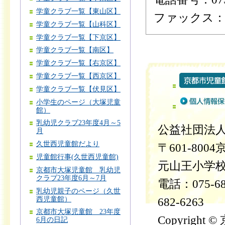
学童クラブ一覧【東山区】
ファックス：075
学童クラブ一覧【山科区】
学童クラブ一覧【下京区】
学童クラブ一覧【南区】
学童クラブ一覧【右京区】
学童クラブ一覧【西京区】
学童クラブ一覧【伏見区】
小学生のページ（大塚児童
館）
乳幼児クラブ23年度4月～5
公益社団法
月
久世西児童館だより
〒601-80
児童館行事(久世西児童館)
元山王小学校
京都市大塚児童館 乳幼児
クラブ23年度6月～7月
電話：075-6
乳幼児親子のページ（久世
西児童館）
682-6263
京都市大塚児童館 23年度
Copyrigh
6月の日記