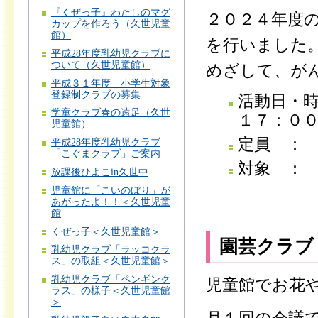
『くぜっ子』わたしのマグ
２０２４年度
カップを作ろう（久世児童
館）
を行いました
平成28年度乳幼児クラブに
ついて（久世児童館）
めざして、が
平成３１年度 小学生対象
登録制クラブの募集
活動日・
学童クラブ春の遠足（久世
１７：０
児童館）
定員 ：
平成28年度乳幼児クラブ
「こぐまクラブ」ご案内
対象 ：
放課後ひよこin久世中
児童館に「こいのぼり」が
あがったよ！！＜久世児童
館
くぜっ子＜久世児童館＞
園芸クラブ
乳幼児クラブ「ラッコクラ
ス」の取組＜久世児童館＞
乳幼児クラブ「ペンギンク
児童館でお花
ラス」の様子＜久世児童館
＞