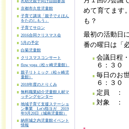
月１回の会議
乳幼児親子向け自由参加
京都市久世児童館
めて育てます
子育て講演「親子でえほん
も？
をたのしもう」
子育てサロン
最初の活動日
2016合同クリスマス会
5月の予定
番の曜日は「
白菊児童館
会議日程
クリスマスコンサート
６：３０
flow yoga（松ヶ崎児童館）
親子リトミック（松ヶ崎児
毎日のお
童館）
６：３０
2018年度のとりくみ
定員 ：
無料職業紹介児童館人材マ
ッチングセンター
対象 ：
地域子育て支援ステーショ
ン事業 Let's指ヨガ 2019
年9月20日（城南児童館）
納所城之内児童館イベント
情報