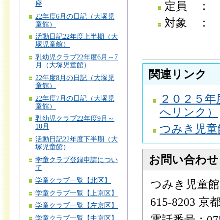
座
定員 ：
22年度6月の日記（大塚児
対象 ：
童館）
活動日記22年度上半期（大
塚児童館）
乳幼児クラブ22年度6月～7
月（大塚児童館）
関連リンク
22年度8月の日記（大塚児
童館）
２０２５年
22年度7月の日記（大塚児
童館）
へリンク）
乳幼児クラブ22年度9月～
10月
つみき児童
活動日記22年度下半期（大
塚児童館）
お問い合わせ
学童クラブ登録申請につい
て
学童クラブ一覧【北区】
つみき児童館
学童クラブ一覧【上京区】
615-8203
学童クラブ一覧【左京区】
電話番号：075-
学童クラブ一覧【中京区】