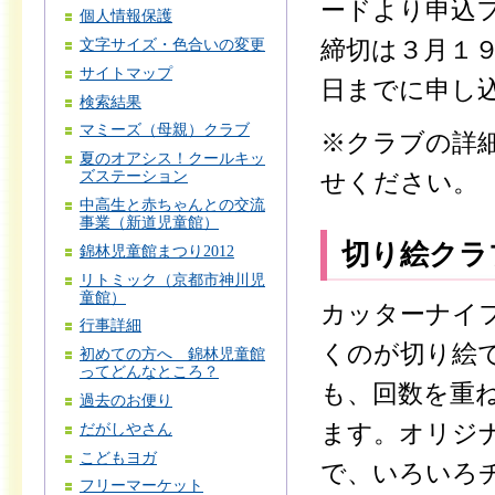
ードより申込
個人情報保護
文字サイズ・色合いの変更
締切は３月１
サイトマップ
日までに申し
検索結果
マミーズ（母親）クラブ
※クラブの詳
夏のオアシス！クールキッ
ズステーション
せください。
中高生と赤ちゃんとの交流
事業（新道児童館）
切り絵クラ
錦林児童館まつり2012
リトミック（京都市神川児
童館）
カッターナイ
行事詳細
くのが切り絵
初めての方へ 錦林児童館
ってどんなところ？
も、回数を重
過去のお便り
ます。オリジ
だがしやさん
こどもヨガ
で、いろいろ
フリーマーケット