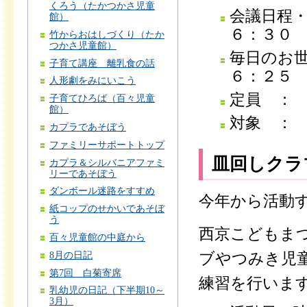
くろう（たかつかさ児童
会議日程
館）
６：３０
竹からおはしづくり（たか
つかさ児童館）
毎日のお
子育て講座 離乳食の話
６：２５
人形劇をみにいこう
定員 ：
子育てひろば（百々児童
館）
対象 ：
カプラであそぼう
ファミリーサポートトップ
皿回しクラ
カプラ＆シルバニアファミ
リーであそぼう
ダンボール迷路をすすめ
今年から活動
紙コップのせかいであそぼ
う
西京こどもま
百々児童館の中庭から
ブやつみき児
8月の日記
第7回 白菊寄席
練習を行いま
乳幼児の日記（下半期10～
3月）