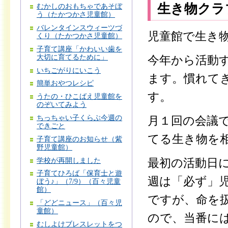
生き物クラ
むかしのおもちゃであそぼ
う（たかつかさ児童館）
バレンタインスウィーツづ
児童館で生き
くり（たかつかさ児童館）
子育て講座「かわいい歯を
大切に育てるために」
今年から活動
いちごがりにいこう
ます。慣れて
簡単おやつレシピ
す。
うたの・ひこばえ児童館を
のぞいてみよう
ちっちゃい子くらぶ今週の
月１回の会議
できごと
てる生き物を
子育て講座のお知らせ（紫
野児童館）
学校が再開しました
最初の活動日
子育てひろば「保育士と遊
週は「必ず」
ぼう♪」（7/9）（百々児童
館）
ですが、命を
「どどニュース」（百々児
童館）
ので、当番に
むしよけブレスレットをつ