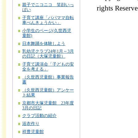
親子でニコニコ 笑顔いっ
rights Reserve
ぱい
子育て講座「パパママ自転
車べんきょうかい」
小学生のページ(久世西児
童館)
日本舞踊を体験しよう
乳幼児クラブ24年1月～3月
の日記（大塚児童館）
子育て講演会「子どもの安
全を考える」
（久世西児童館）事業報告
書
（久世西児童館）アンケー
ト結果
京都市大塚児童館 23年度
3月の日記
クラブ活動の紹介
浴衣作り
祥豊児童館