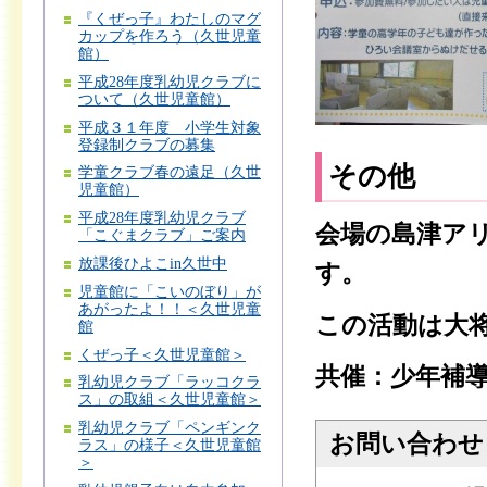
『くぜっ子』わたしのマグ
カップを作ろう（久世児童
館）
平成28年度乳幼児クラブに
ついて（久世児童館）
平成３１年度 小学生対象
登録制クラブの募集
その他
学童クラブ春の遠足（久世
児童館）
平成28年度乳幼児クラブ
会場の島津ア
「こぐまクラブ」ご案内
放課後ひよこin久世中
す。
児童館に「こいのぼり」が
あがったよ！！＜久世児童
この活動は大
館
くぜっ子＜久世児童館＞
共催：少年補
乳幼児クラブ「ラッコクラ
ス」の取組＜久世児童館＞
乳幼児クラブ「ペンギンク
お問い合わせ
ラス」の様子＜久世児童館
＞