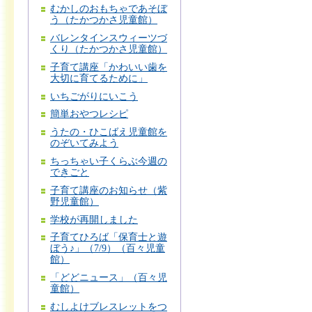
むかしのおもちゃであそぼ
う（たかつかさ児童館）
バレンタインスウィーツづ
くり（たかつかさ児童館）
子育て講座「かわいい歯を
大切に育てるために」
いちごがりにいこう
簡単おやつレシピ
うたの・ひこばえ児童館を
のぞいてみよう
ちっちゃい子くらぶ今週の
できごと
子育て講座のお知らせ（紫
野児童館）
学校が再開しました
子育てひろば「保育士と遊
ぼう♪」（7/9）（百々児童
館）
「どどニュース」（百々児
童館）
むしよけブレスレットをつ