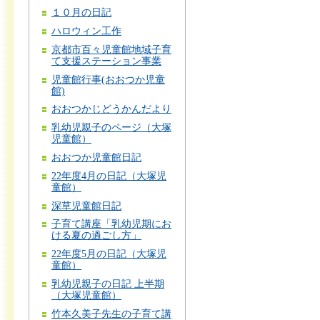
１０月の日記
ハロウィン工作
京都市百々児童館地域子育
て支援ステーション事業
児童館行事(おおつか児童
館)
おおつかじどうかんだより
乳幼児親子のページ（大塚
児童館）
おおつか児童館日記
22年度4月の日記（大塚児
童館）
深草児童館日記
子育て講座「乳幼児期にお
ける夏の過ごし方」
22年度5月の日記（大塚児
童館）
乳幼児親子の日記 上半期
（大塚児童館）
竹本久美子先生の子育て講