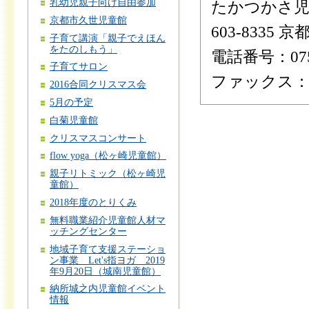
乳幼児親子向け自由参加
たかつかさ児
京都市久世児童館
603-8335
子育て講演「親子でえほん
をたのしもう」
電話番号：075-
子育てサロン
ファックス：075
2016合同クリスマス会
5月の予定
白菊児童館
クリスマスコンサート
flow yoga（松ヶ崎児童館）
親子リトミック（松ヶ崎児
童館）
2018年度のとりくみ
無料職業紹介児童館人材マ
ッチングセンター
地域子育て支援ステーショ
ン事業 Let's指ヨガ 2019
年9月20日（城南児童館）
納所城之内児童館イベント
情報