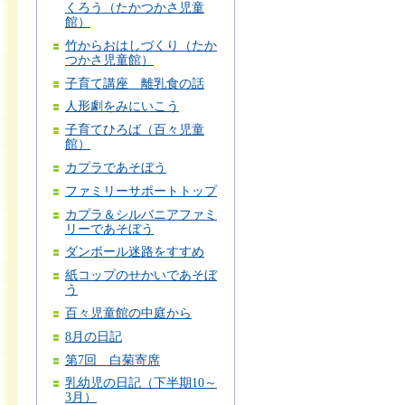
くろう（たかつかさ児童
館）
竹からおはしづくり（たか
つかさ児童館）
子育て講座 離乳食の話
人形劇をみにいこう
子育てひろば（百々児童
館）
カプラであそぼう
ファミリーサポートトップ
カプラ＆シルバニアファミ
リーであそぼう
ダンボール迷路をすすめ
紙コップのせかいであそぼ
う
百々児童館の中庭から
8月の日記
第7回 白菊寄席
乳幼児の日記（下半期10～
3月）