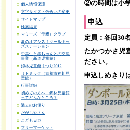
②の時間は小
個人情報保護
文字サイズ・色合いの変更
サイトマップ
申込
検索結果
マミーズ（母親）クラブ
定員：各回30
夏のオアシス！クールキッ
ズステーション
たかつかさ児
中高生と赤ちゃんとの交流
事業（新道児童館）
ださい。
錦林児童館まつり2012
リトミック（京都市神川児
申込しめきりは
童館）
行事詳細
初めての方へ 錦林児童館
ってどんなところ？
過去のお便り
だがしやさん
こどもヨガ
フリーマーケット