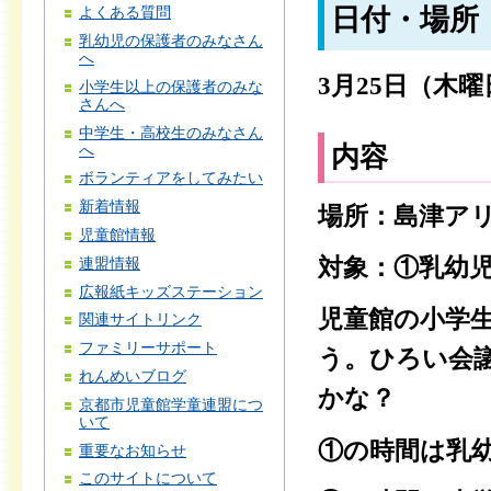
日付・場所
よくある質問
乳幼児の保護者のみなさん
へ
3月25日（木曜日）
小学生以上の保護者のみな
さんへ
中学生・高校生のみなさん
内容
へ
ボランティアをしてみたい
新着情報
場所：島津アリ
児童館情報
対象：①乳幼
連盟情報
広報紙キッズステーション
児童館の小学
関連サイトリンク
ファミリーサポート
う。ひろい会
れんめいブログ
かな？
京都市児童館学童連盟につ
いて
①の時間は乳
重要なお知らせ
このサイトについて