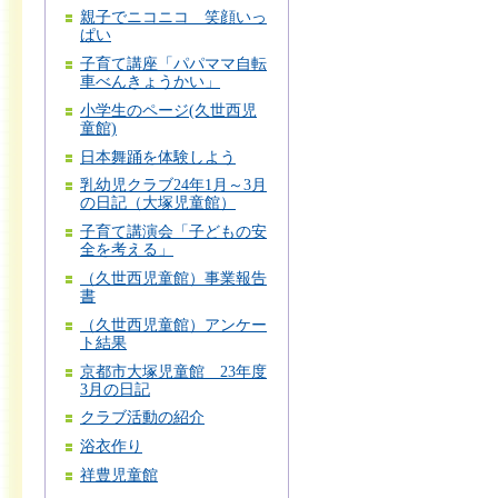
親子でニコニコ 笑顔いっ
ぱい
子育て講座「パパママ自転
車べんきょうかい」
小学生のページ(久世西児
童館)
日本舞踊を体験しよう
乳幼児クラブ24年1月～3月
の日記（大塚児童館）
子育て講演会「子どもの安
全を考える」
（久世西児童館）事業報告
書
（久世西児童館）アンケー
ト結果
京都市大塚児童館 23年度
3月の日記
クラブ活動の紹介
浴衣作り
祥豊児童館