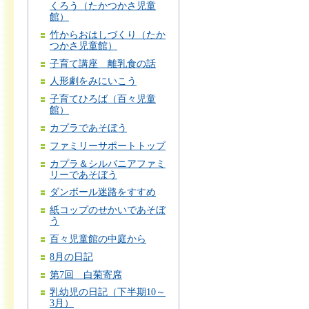
くろう（たかつかさ児童
館）
竹からおはしづくり（たか
つかさ児童館）
子育て講座 離乳食の話
人形劇をみにいこう
子育てひろば（百々児童
館）
カプラであそぼう
ファミリーサポートトップ
カプラ＆シルバニアファミ
リーであそぼう
ダンボール迷路をすすめ
紙コップのせかいであそぼ
う
百々児童館の中庭から
8月の日記
第7回 白菊寄席
乳幼児の日記（下半期10～
3月）