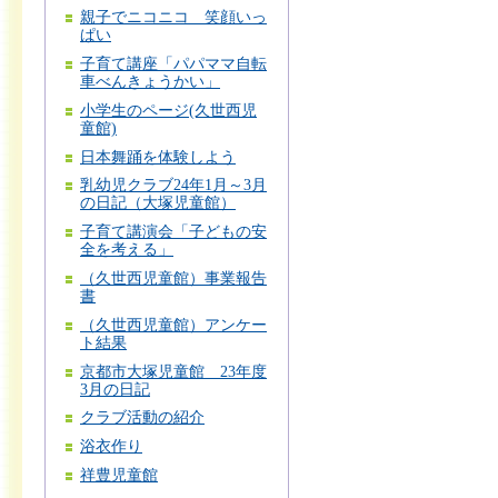
親子でニコニコ 笑顔いっ
ぱい
子育て講座「パパママ自転
車べんきょうかい」
小学生のページ(久世西児
童館)
日本舞踊を体験しよう
乳幼児クラブ24年1月～3月
の日記（大塚児童館）
子育て講演会「子どもの安
全を考える」
（久世西児童館）事業報告
書
（久世西児童館）アンケー
ト結果
京都市大塚児童館 23年度
3月の日記
クラブ活動の紹介
浴衣作り
祥豊児童館