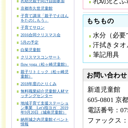
乳幼児とふ
乳幼児親子向け自由参加
京都市久世児童館
子育て講演「親子でえほん
もちもの
をたのしもう」
子育てサロン
水分（必要
2016合同クリスマス会
5月の予定
汗拭きタオ
白菊児童館
筆記用具
クリスマスコンサート
flow yoga（松ヶ崎児童館）
親子リトミック（松ヶ崎児
お問い合わせ
童館）
2018年度のとりくみ
新道児童館
無料職業紹介児童館人材マ
ッチングセンター
605-0801
地域子育て支援ステーショ
ン事業 Let's指ヨガ 2019
電話番号：075-
年9月20日（城南児童館）
ファックス：075
納所城之内児童館イベント
情報