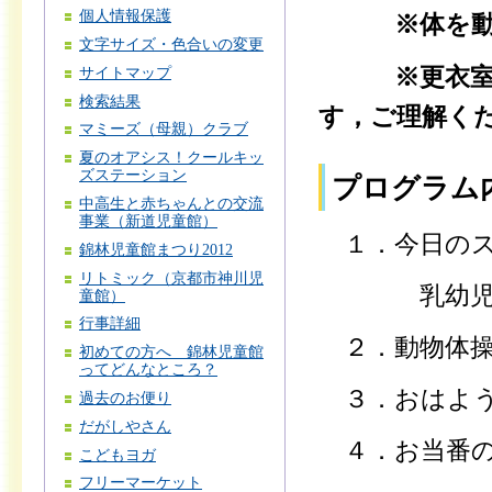
個人情報保護
※体を
文字サイズ・色合いの変更
※更衣室は
サイトマップ
検索結果
す，ご理解く
マミーズ（母親）クラブ
夏のオアシス！クールキッ
ズステーション
プログラム
中高生と赤ちゃんとの交流
事業（新道児童館）
１．今日のス
錦林児童館まつり2012
リトミック（京都市神川児
乳幼児とふ
童館）
行事詳細
２．動物体
初めての方へ 錦林児童館
ってどんなところ？
３．おはよう
過去のお便り
だがしやさん
４．お当番
こどもヨガ
フリーマーケット