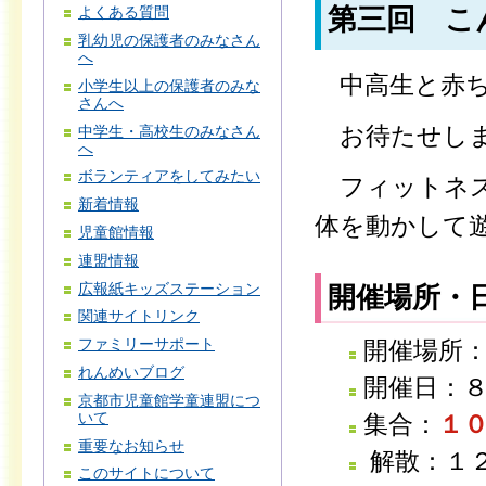
第三回 こ
よくある質問
乳幼児の保護者のみなさん
へ
中高生と赤ち
小学生以上の保護者のみな
さんへ
お待たせしま
中学生・高校生のみなさん
へ
ボランティアをしてみたい
フィットネス
新着情報
体を動かして
児童館情報
連盟情報
広報紙キッズステーション
開催場所・
関連サイトリンク
ファミリーサポート
開催場所
れんめいブログ
開催日：
京都市児童館学童連盟につ
いて
集合：
１
重要なお知らせ
解散：１
このサイトについて