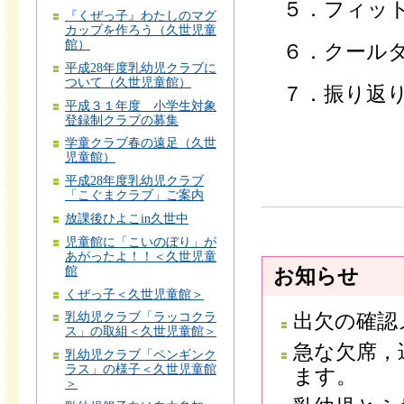
５．フィット
『くぜっ子』わたしのマグ
カップを作ろう（久世児童
館）
６．クール
平成28年度乳幼児クラブに
ついて（久世児童館）
７．振り返り
平成３１年度 小学生対象
登録制クラブの募集
学童クラブ春の遠足（久世
児童館）
平成28年度乳幼児クラブ
「こぐまクラブ」ご案内
放課後ひよこin久世中
児童館に「こいのぼり」が
あがったよ！！＜久世児童
館
お知らせ
くぜっ子＜久世児童館＞
出欠の確認
乳幼児クラブ「ラッコクラ
ス」の取組＜久世児童館＞
急な欠席，
乳幼児クラブ「ペンギンク
ラス」の様子＜久世児童館
ます。
＞