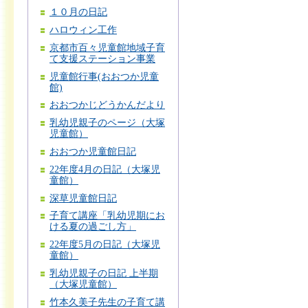
１０月の日記
ハロウィン工作
京都市百々児童館地域子育
て支援ステーション事業
児童館行事(おおつか児童
館)
おおつかじどうかんだより
乳幼児親子のページ（大塚
児童館）
おおつか児童館日記
22年度4月の日記（大塚児
童館）
深草児童館日記
子育て講座「乳幼児期にお
ける夏の過ごし方」
22年度5月の日記（大塚児
童館）
乳幼児親子の日記 上半期
（大塚児童館）
竹本久美子先生の子育て講