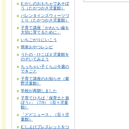
むかしのおもちゃであそぼ
う（たかつかさ児童館）
バレンタインスウィーツづ
くり（たかつかさ児童館）
子育て講座「かわいい歯を
大切に育てるために」
いちごがりにいこう
簡単おやつレシピ
うたの・ひこばえ児童館を
のぞいてみよう
ちっちゃい子くらぶ今週の
できごと
子育て講座のお知らせ（紫
野児童館）
学校が再開しました
子育てひろば「保育士と遊
ぼう♪」（7/9）（百々児童
館）
「どどニュース」（百々児
童館）
むしよけブレスレットをつ