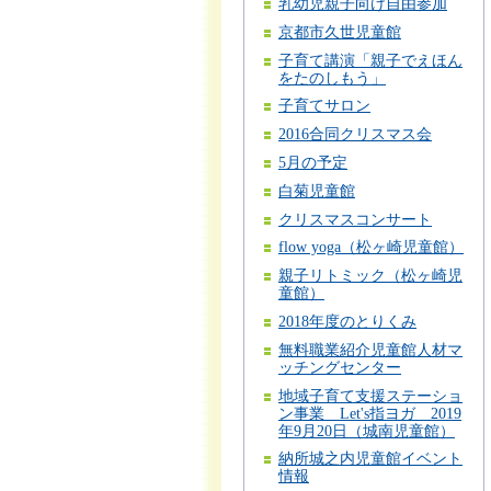
乳幼児親子向け自由参加
京都市久世児童館
子育て講演「親子でえほん
をたのしもう」
子育てサロン
2016合同クリスマス会
5月の予定
白菊児童館
クリスマスコンサート
flow yoga（松ヶ崎児童館）
親子リトミック（松ヶ崎児
童館）
2018年度のとりくみ
無料職業紹介児童館人材マ
ッチングセンター
地域子育て支援ステーショ
ン事業 Let's指ヨガ 2019
年9月20日（城南児童館）
納所城之内児童館イベント
情報