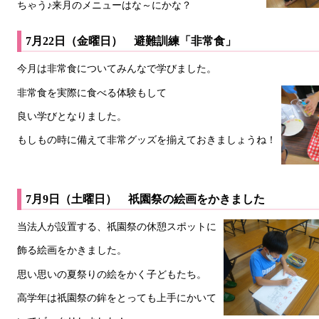
ちゃう♪来月のメニューはな～にかな？
7月22日（金曜日） 避難訓練「非常食」
今月は非常食についてみんなで学びました。
非常食を実際に食べる体験もして
良い学びとなりました。
もしもの時に備えて非常グッズを揃えておきましょうね！
7月9日（土曜日） 祇園祭の絵画をかきました
当法人が設置する、祇園祭の休憩スポットに
飾る絵画をかきました。
思い思いの夏祭りの絵をかく子どもたち。
高学年は祇園祭の鉾をとっても上手にかいて