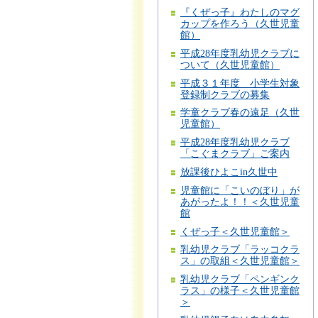
『くぜっ子』わたしのマグ
カップを作ろう（久世児童
館）
平成28年度乳幼児クラブに
ついて（久世児童館）
平成３１年度 小学生対象
登録制クラブの募集
学童クラブ春の遠足（久世
児童館）
平成28年度乳幼児クラブ
「こぐまクラブ」ご案内
放課後ひよこin久世中
児童館に「こいのぼり」が
あがったよ！！＜久世児童
館
くぜっ子＜久世児童館＞
乳幼児クラブ「ラッコクラ
ス」の取組＜久世児童館＞
乳幼児クラブ「ペンギンク
ラス」の様子＜久世児童館
＞