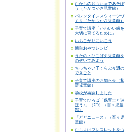
むかしのおもちゃであそぼ
う（たかつかさ児童館）
バレンタインスウィーツづ
くり（たかつかさ児童館）
子育て講座「かわいい歯を
大切に育てるために」
いちごがりにいこう
簡単おやつレシピ
うたの・ひこばえ児童館を
のぞいてみよう
ちっちゃい子くらぶ今週の
できごと
子育て講座のお知らせ（紫
野児童館）
学校が再開しました
子育てひろば「保育士と遊
ぼう♪」（7/9）（百々児童
館）
「どどニュース」（百々児
童館）
むしよけブレスレットをつ