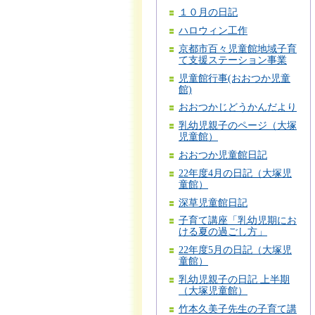
１０月の日記
ハロウィン工作
京都市百々児童館地域子育
て支援ステーション事業
児童館行事(おおつか児童
館)
おおつかじどうかんだより
乳幼児親子のページ（大塚
児童館）
おおつか児童館日記
22年度4月の日記（大塚児
童館）
深草児童館日記
子育て講座「乳幼児期にお
ける夏の過ごし方」
22年度5月の日記（大塚児
童館）
乳幼児親子の日記 上半期
（大塚児童館）
竹本久美子先生の子育て講