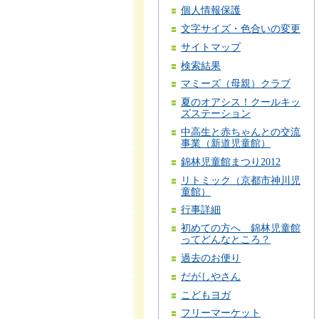
個人情報保護
文字サイズ・色合いの変更
サイトマップ
検索結果
マミーズ（母親）クラブ
夏のオアシス！クールキッ
ズステーション
中高生と赤ちゃんとの交流
事業（新道児童館）
錦林児童館まつり2012
リトミック（京都市神川児
童館）
行事詳細
初めての方へ 錦林児童館
ってどんなところ？
過去のお便り
だがしやさん
こどもヨガ
フリーマーケット