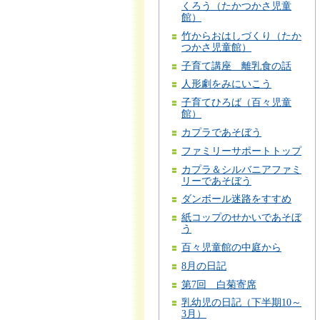
くろう（たかつかさ児童
館）
竹からおはしづくり（たか
つかさ児童館）
子育て講座 離乳食の話
人形劇をみにいこう
子育てひろば（百々児童
館）
カプラであそぼう
ファミリーサポートトップ
カプラ＆シルバニアファミ
リーであそぼう
ダンボール迷路をすすめ
紙コップのせかいであそぼ
う
百々児童館の中庭から
8月の日記
第7回 白菊寄席
乳幼児の日記（下半期10～
3月）