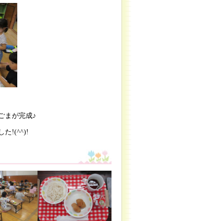
ごまが完成♪
(^^)!