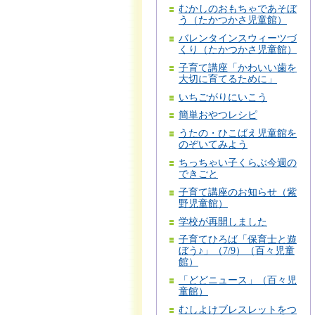
むかしのおもちゃであそぼ
う（たかつかさ児童館）
バレンタインスウィーツづ
くり（たかつかさ児童館）
子育て講座「かわいい歯を
大切に育てるために」
いちごがりにいこう
簡単おやつレシピ
うたの・ひこばえ児童館を
のぞいてみよう
ちっちゃい子くらぶ今週の
できごと
子育て講座のお知らせ（紫
野児童館）
学校が再開しました
子育てひろば「保育士と遊
ぼう♪」（7/9）（百々児童
館）
「どどニュース」（百々児
童館）
むしよけブレスレットをつ