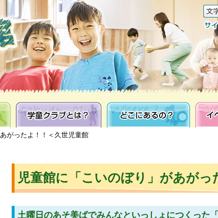
学童クラブとは？
どこにあるの？
イベン
があがったよ！！＜久世児童館
児童館に「こいのぼり」があがっ
土曜日のあそ美ばでみんなといっしょにつくった