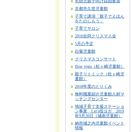
乳幼児親子向け自由参加
京都市久世児童館
子育て講演「親子でえほん
をたのしもう」
子育てサロン
2016合同クリスマス会
5月の予定
白菊児童館
クリスマスコンサート
flow yoga（松ヶ崎児童館）
親子リトミック（松ヶ崎児
童館）
2018年度のとりくみ
無料職業紹介児童館人材マ
ッチングセンター
地域子育て支援ステーショ
ン事業 Let's指ヨガ 2019
年9月20日（城南児童館）
納所城之内児童館イベント
情報