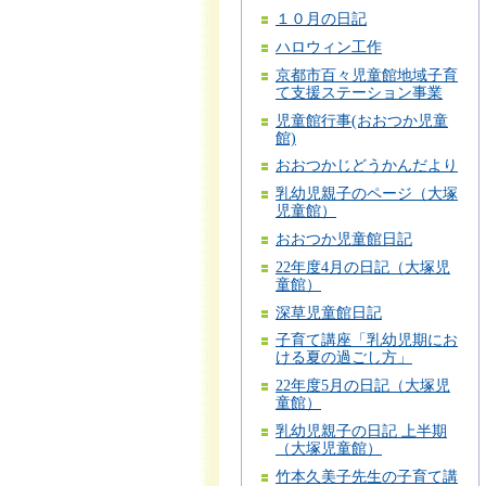
１０月の日記
ハロウィン工作
京都市百々児童館地域子育
て支援ステーション事業
児童館行事(おおつか児童
館)
おおつかじどうかんだより
乳幼児親子のページ（大塚
児童館）
おおつか児童館日記
22年度4月の日記（大塚児
童館）
深草児童館日記
子育て講座「乳幼児期にお
ける夏の過ごし方」
22年度5月の日記（大塚児
童館）
乳幼児親子の日記 上半期
（大塚児童館）
竹本久美子先生の子育て講