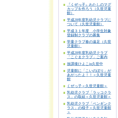
『くぜっ子』わたしのマグ
カップを作ろう（久世児童
館）
平成28年度乳幼児クラブに
ついて（久世児童館）
平成３１年度 小学生対象
登録制クラブの募集
学童クラブ春の遠足（久世
児童館）
平成28年度乳幼児クラブ
「こぐまクラブ」ご案内
放課後ひよこin久世中
児童館に「こいのぼり」が
あがったよ！！＜久世児童
館
くぜっ子＜久世児童館＞
乳幼児クラブ「ラッコクラ
ス」の取組＜久世児童館＞
乳幼児クラブ「ペンギンク
ラス」の様子＜久世児童館
＞