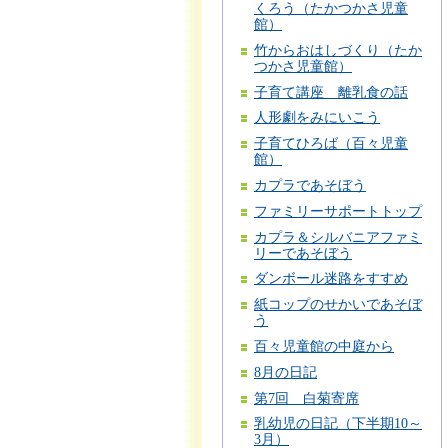
くろう（たかつかさ児童
館）
竹からおはしづくり（たか
つかさ児童館）
子育て講座 離乳食の話
人形劇をみにいこう
子育てひろば（百々児童
館）
カプラであそぼう
ファミリーサポートトップ
カプラ＆シルバニアファミ
リーであそぼう
ダンボール迷路をすすめ
紙コップのせかいであそぼ
う
百々児童館の中庭から
8月の日記
第7回 白菊寄席
乳幼児の日記（下半期10～
3月）