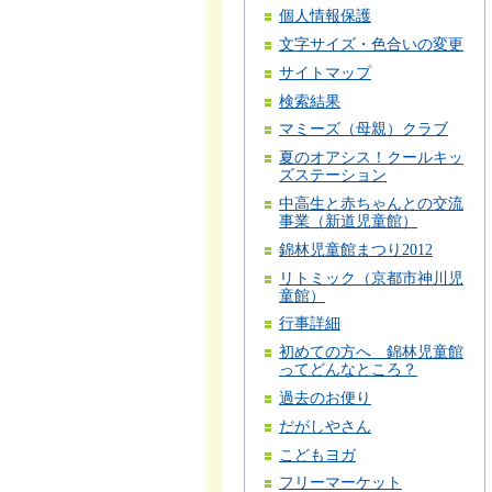
個人情報保護
文字サイズ・色合いの変更
サイトマップ
検索結果
マミーズ（母親）クラブ
夏のオアシス！クールキッ
ズステーション
中高生と赤ちゃんとの交流
事業（新道児童館）
錦林児童館まつり2012
リトミック（京都市神川児
童館）
行事詳細
初めての方へ 錦林児童館
ってどんなところ？
過去のお便り
だがしやさん
こどもヨガ
フリーマーケット