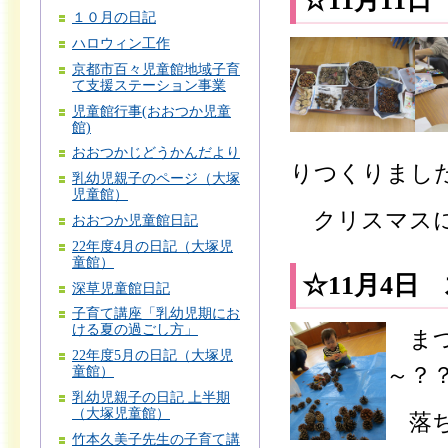
☆11月11
１０月の日記
ハロウィン工作
京都市百々児童館地域子育
て支援ステーション事業
児童館行事(おおつか児童
館)
おおつかじどうかんだより
りつくりました
乳幼児親子のページ（大塚
児童館）
クリスマスに
おおつか児童館日記
22年度4月の日記（大塚児
童館）
☆11月4日
深草児童館日記
子育て講座「乳幼児期にお
ける夏の過ごし方」
まつ
22年度5月の日記（大塚児
～？
童館）
乳幼児親子の日記 上半期
（大塚児童館）
落ち
竹本久美子先生の子育て講