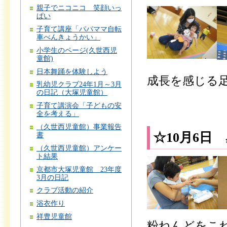
親子でニコニコ 笑顔いっ
ぱい
子育て講座「パパママ自転
車べんきょうかい」
小学生のページ(久世西児
童館)
日本舞踊を体験しよう
成長を感じる
乳幼児クラブ24年1月～3月
の日記（大塚児童館）
子育て講演会「子どもの安
全を考える」
（久世西児童館）事業報告
☆10月6日
書
（久世西児童館）アンケー
ト結果
京都市大塚児童館 23年度
3月の日記
クラブ活動の紹介
浴衣作り
祥豊児童館
粉ねんどをこ