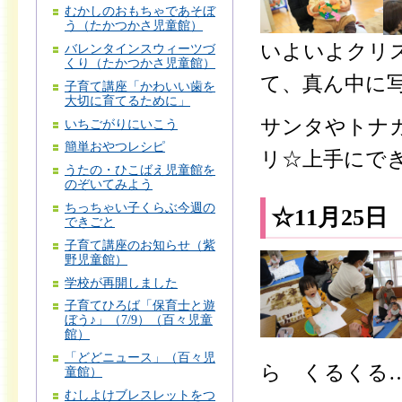
むかしのおもちゃであそぼ
う（たかつかさ児童館）
いよいよクリ
バレンタインスウィーツづ
くり（たかつかさ児童館）
て、真ん中に
子育て講座「かわいい歯を
大切に育てるために」
サンタやトナ
いちごがりにいこう
簡単おやつレシピ
リ☆上手にで
うたの・ひこばえ児童館を
のぞいてみよう
ちっちゃい子くらぶ今週の
☆11月25
できごと
子育て講座のお知らせ（紫
野児童館）
学校が再開しました
子育てひろば「保育士と遊
ぼう♪」（7/9）（百々児童
館）
「どどニュース」（百々児
ら くるくる
童館）
むしよけブレスレットをつ