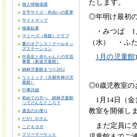
たします。
個人情報保護
文字サイズ・色合いの変更
◎年明け最初
サイトマップ
検索結果
・みつば 1月
マミーズ（母親）クラブ
（水） ・ふた
夏のオアシス！クールキッ
ズステーション
1月の児童館
中高生と赤ちゃんとの交流
事業（新道児童館）
錦林児童館まつり2012
リトミック（京都市神川児
童館）
◎0歳児教室の
行事詳細
初めての方へ 錦林児童館
1月14日（金
ってどんなところ？
教室を開催し
過去のお便り
だがしやさん
まだ定員に空
こどもヨガ
フリーマーケット
児童館までご