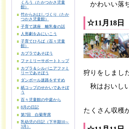
くろう（たかつかさ児童
かわいい落ち
館）
竹からおはしづくり（たか
つかさ児童館）
☆11月18
子育て講座 離乳食の話
人形劇をみにいこう
子育てひろば（百々児童
館）
カプラであそぼう
ファミリーサポートトップ
カプラ＆シルバニアファミ
狩りをしまし
リーであそぼう
ダンボール迷路をすすめ
秋はおいしい
紙コップのせかいであそぼ
う
百々児童館の中庭から
8月の日記
たくさん収穫
第7回 白菊寄席
乳幼児の日記（下半期10～
3月）