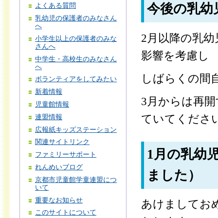
今後の乳幼
よくある質問
乳幼児の保護者のみなさん
へ
2月以降の乳
小学生以上の保護者のみな
さんへ
影響を考慮し
中学生・高校生のみなさん
へ
しばらくの間
ボランティアをしてみたい
新着情報
3月からは再
児童館情報
ていてくださ
連盟情報
広報紙キッズステーション
関連サイトリンク
1月の乳幼
ファミリーサポート
れんめいブログ
ました）
京都市児童館学童連盟につ
いて
重要なお知らせ
あけましてお
このサイトについて