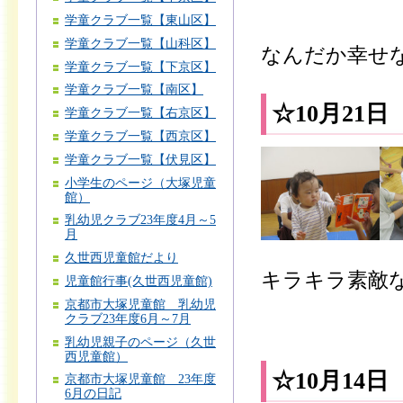
学童クラブ一覧【東山区】
学童クラブ一覧【山科区】
なんだか幸せな
学童クラブ一覧【下京区】
学童クラブ一覧【南区】
☆10月21
学童クラブ一覧【右京区】
学童クラブ一覧【西京区】
学童クラブ一覧【伏見区】
小学生のページ（大塚児童
館）
乳幼児クラブ23年度4月～5
月
久世西児童館だより
キラキラ素敵
児童館行事(久世西児童館)
京都市大塚児童館 乳幼児
クラブ23年度6月～7月
乳幼児親子のページ（久世
西児童館）
☆10月14
京都市大塚児童館 23年度
6月の日記