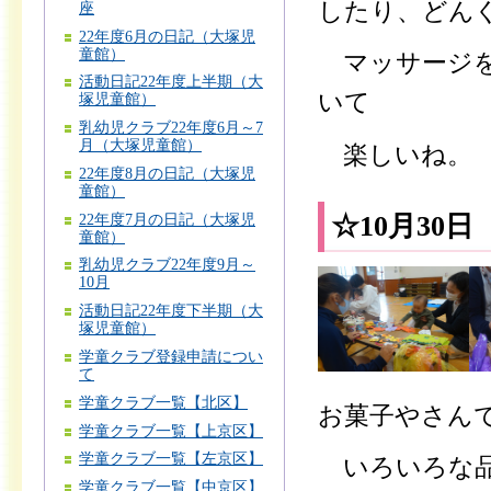
したり、どん
座
22年度6月の日記（大塚児
童館）
マッサージを
活動日記22年度上半期（大
いて
塚児童館）
乳幼児クラブ22年度6月～7
月（大塚児童館）
楽しいね。
22年度8月の日記（大塚児
童館）
☆10月30
22年度7月の日記（大塚児
童館）
乳幼児クラブ22年度9月～
10月
活動日記22年度下半期（大
塚児童館）
学童クラブ登録申請につい
て
学童クラブ一覧【北区】
お菓子やさん
学童クラブ一覧【上京区】
学童クラブ一覧【左京区】
いろいろな品
学童クラブ一覧【中京区】