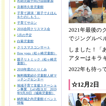
乳幼児親子向け自由参加
京都市久世児童館
子育て講演「親子でえほん
をたのしもう」
子育てサロン
2021年最後
2016合同クリスマス会
5月の予定
でジングルベ
白菊児童館
クリスマスコンサート
しました！「
flow yoga（松ヶ崎児童館）
アターはキラ
親子リトミック（松ヶ崎児
童館）
2022年も待っ
2018年度のとりくみ
無料職業紹介児童館人材マ
ッチングセンター
☆12月2日
地域子育て支援ステーショ
ン事業 Let's指ヨガ 2019
年9月20日（城南児童館）
納所城之内児童館イベント
情報