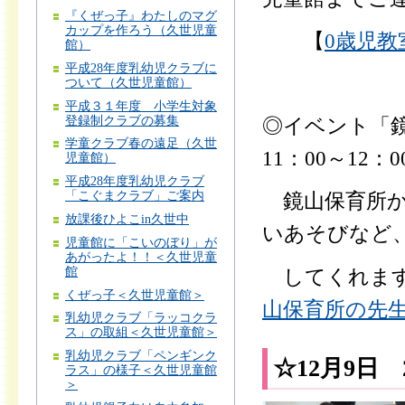
『くぜっ子』わたしのマグ
カップを作ろう（久世児童
【
0歳児教
館）
平成28年度乳幼児クラブに
ついて（久世児童館）
平成３１年度 小学生対象
登録制クラブの募集
◎イベント「鏡
学童クラブ春の遠足（久世
11：00～12：0
児童館）
平成28年度乳幼児クラブ
「こぐまクラブ」ご案内
鏡山保育所か
放課後ひよこin久世中
いあそびなど
児童館に「こいのぼり」が
あがったよ！！＜久世児童
館
してくれます
くぜっ子＜久世児童館＞
山保育所の先生
乳幼児クラブ「ラッコクラ
ス」の取組＜久世児童館＞
乳幼児クラブ「ペンギンク
☆12月9日
ラス」の様子＜久世児童館
＞